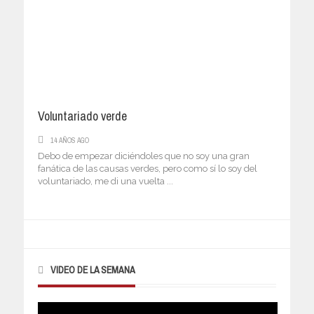
Voluntariado verde
14 AÑOS AGO
Debo de empezar diciéndoles que no soy una gran
fanática de las causas verdes, pero como sí lo soy del
voluntariado, me di una vuelta ...
VIDEO DE LA SEMANA