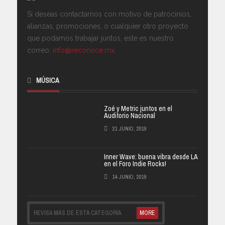
Si deseas contactarnos con motivo de patrocinios,
alianzas, promociones, o cualquier otro proyecto
que podamos trabajar juntos, este es nuestro
correo:
info@reconoce.mx
.
MÚSICA
Zoé y Metric juntos en el
Auditorio Nacional
21 JUNIO, 2019
Inner Wave: buena vibra desde LA
en el Foro Indie Rocks!
14 JUNIO, 2019
REVISA MÁS DE ESTA CATEGORÍA
MORE