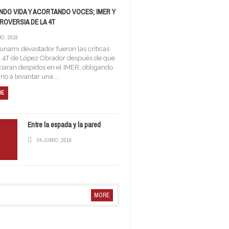
DO VIDA Y ACORTANDO VOCES; IMER Y
ROVERSIA DE LA 4T
IO, 2019
nami devastador fueron las críticas
a 4T de López Obrador después de que
iaran despidos en el IMER, obligando
no a levantar una ...
ÓN DE LA NOSTALGIA
RE
Entre la espada y la pared
24 JUNIO, 2019
MORE