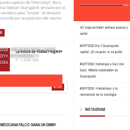
gundo capítulo de "Chernobyl", Borís
na (Stellan Skarsgård), enviado por el
La serie mexicana Falco gana un
 soviético para “limpiar” el desastre
Emmy
ocurrido por la explosión del reactor
..
«El viaje de Keta» estrena avance y
RE
cartel
#GIFF2019 Día 3 Guanajuato
2019: «NOTHING FANCY: DIANA
La locura de «Salad Fingers»
capital: ¡Sí se pudo, sí se pudo!
DY», ENTRAÑABLE Y
2 JULIO, 2019
IOSA
#GIFF2019: Homenaje a Gus Van
Sant, «Mente indomable» en
Guanajuato
MORE
#GIFF2019: «Yesterday» o la
reinvención de la nostalgia
 SE PUDO, SÍ SE PUDO!
INSTAGRAM
E MEXICANA FALCO GANA UN EMMY