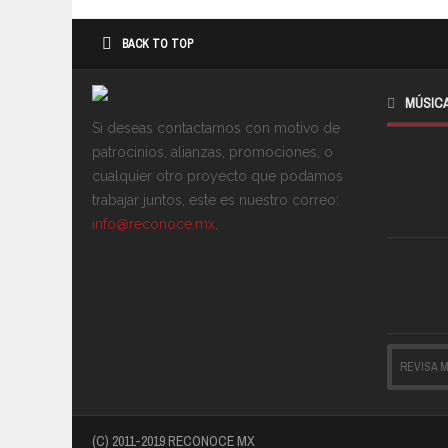
BACK TO TOP
MÚSIC
Si deseas contactarnos con motivo de
patrocinios, alianzas, promociones, o
cualquier otro proyecto que podamos
trabajar juntos, este es nuestro correo:
info@reconoce.mx
.
REVISA 
(C) 2011-2019 RECONOCE MX