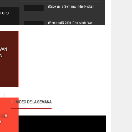
¡Cuco en la Semana Indie Rocks!!
L FORO
#SemanaIR 2019: Entrevista Wet
Baes
#SemanaIR 2019: Entrevista Boson
de Higgs
 VAN
EN
#SemanaIR 2019: Entrevista El
Shirota
#SemanaIR 2019: Entrevista
Orestes Gómez
Urbiola: un momento de
tranquilidad para vibrar con la
VIDEO DE LA SEMANA
música
¡Lunes de fiesta con Chromeo en El
, LA
Plaza Condesa!
A
#SemanaIR 2019: Entrevista Hong