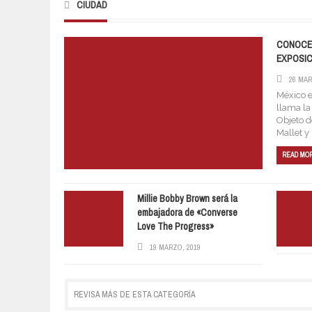
CIUDAD
CONOCE 
EXPOSIC
26 MAR
México e
llama la
Objeto d
Mallet y 
READ MO
Millie Bobby Brown será la
embajadora de «Converse
Love The Progress»
19 MARZO, 2019
REVISA MÁS DE ESTA CATEGORÍA