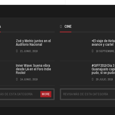
A
CINE
Zoé y Metric juntos en el
«El viaje de Ket
Auditorio Nacional
avance y cartel
21 JUNIO, 2019
10 SEPTIEMBRE,
Inner Wave: buena vibra
#GIFF2019 Día 3
desde LA en el Foro Indie
Guanajuato capit
Rocks!
pudo, sí se pudo
14 JUNIO, 2019
29 JULIO, 2019
MÁS DE ESTA CATEGORÍA
MORE
REVISA MÁS DE ESTA CATEGORÍA