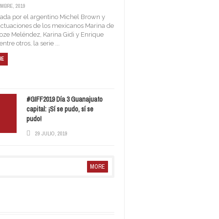
EMBRE, 2019
zada por el argentino Michel Brown y
actuaciones de los mexicanos Marina de
Hoze Meléndez, Karina Gidi y Enrique
ntre otros, la serie ...
RE
#GIFF2019 Día 3 Guanajuato
capital: ¡Sí se pudo, sí se
MENTE INDOMABLE» EN
pudo!
29 JULIO, 2019
MORE