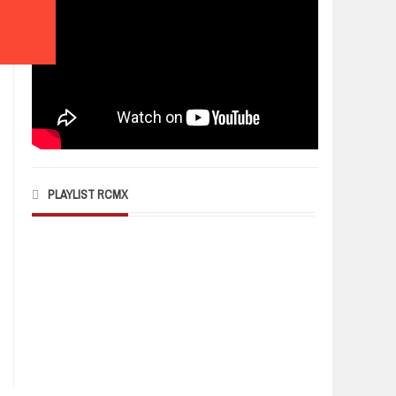
Kong Blood Opera
Andrés Cepeda desde el Teatro
Metropólitan
Entrevista a Patiño: cuerdas de
nylon y amor por las raíces latinas
¡Conoce el ‘detrás de’ Wild O’Fest
2019!
Indios, Charlie Rodd y The
PLAYLIST RCMX
Plastics Revolution, una mezcla
digital
‘Nada te va a matar’, de Policías y
Ladrones
#5RolasParaLaSemana del 20 al 26
de mayo de 2019
Phoenix en El Plaza: una noche
mágica de ‘gelato’ y carisma
musical