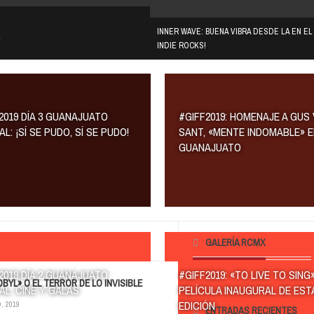
INNER WAVE: BUENA VIBRA DESDE LA EN E
INDIE ROCKS!
2019 DÍA 3 GUANAJUATO
#GIFF2019: HOMENAJE A GUS
AL: ¡SÍ SE PUDO, SÍ SE PUDO!
SANT, «MENTE INDOMABLE» 
GUANAJUATO
GALERÍA RCMX
2019 DÍA 2 GUANAJUATO
#GIFF2019: «TO LIVE TO SING»
BYL» O EL TERROR DE LO INVISIBLE
AL: CINE Y GALAS
PELÍCULA INAUGURAL DE EST
ARTEL
EDICIÓN
, 2019
ENTRADAS RECIENTES