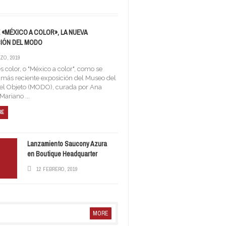
«MÉXICO A COLOR», LA NUEVA
IÓN DEL MODO
ZO, 2019
s color, o "México a color", como se
 más reciente exposición del Museo del
el Objeto (MODO), curada por Ana
Mariano ...
RE
Lanzamiento Saucony Azura
en Boutique Headquarter
12 FEBRERO, 2019
MORE