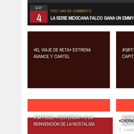
13:27
POST HAS NO COMMENTS.
4
LA SERIE MEXICANA FALCO GANA UN EMMY
«EL VIAJE DE KETA» ESTRENA
#GIFF
AVANCE Y CARTEL
CAPIT
COLUMNISTAS
22:47
#GIFF2019: «YESTERDAY» O LA
#GIFF
POST HAS NO COMMENTS.
«CHERNO
10
REINVENCIÓN DE LA NOSTALGIA
CAPIT
«EL VIAJE DE KETA» ESTRENA AVANCE Y C
4 JULIO