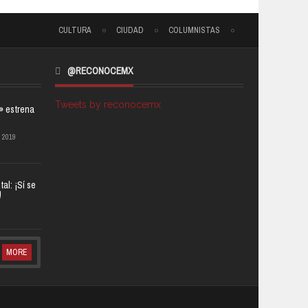
CULTURA
CIUDAD
COLUMNISTAS
@RECONOCEMX
Tweets by reconocemx
a» estrena
 2019
al: ¡Sí se
!
MORE