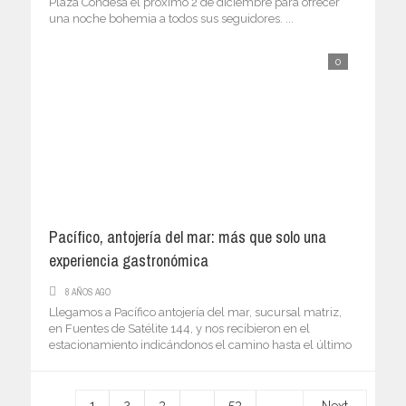
Plaza Condesa el próximo 2 de diciembre para ofrecer
una noche bohemia a todos sus seguidores. ...
0
Pacífico, antojería del mar: más que solo una
experiencia gastronómica
8 AÑOS AGO
Llegamos a Pacífico antojería del mar, sucursal matriz,
en Fuentes de Satélite 144, y nos recibieron en el
estacionamiento indicándonos el camino hasta el último
...
1
2
3
…
53