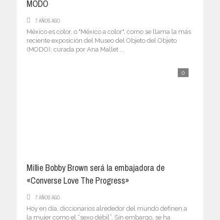
MODO
7 AÑOS AGO
México es color, o "México a color", como se llama la más
reciente exposición del Museo del Objeto del Objeto
(MODO), curada por Ana Mallet ...
0
Millie Bobby Brown será la embajadora de
«Converse Love The Progress»
7 AÑOS AGO
Hoy en día, diccionarios alrededor del mundo definen a
la mujer como el “sexo débil”. Sin embargo, se ha