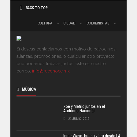
BACK TO TOP
CULTURA
CIUDAD
COLUMNISTAS
Si deseas contactarnos con motivo de patrocinios,
alianzas, promociones, o cualquier otro proyecto
que podamos trabajar juntos, este es nuestro
correo:
info@reconoce.mx
.
MÚSICA
Zoé y Metric juntos en el
Auditorio Nacional
21 JUNIO, 2019
Inner Wave: buena vibra desde LA