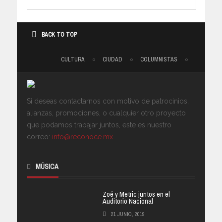
BACK TO TOP
CULTURA
CIUDAD
COLUMNISTAS
Si deseas contactarnos con motivo de patrocinios,
alianzas, promociones, o cualquier otro proyecto
que podamos trabajar juntos, este es nuestro
correo:
info@reconoce.mx
.
MÚSICA
Zoé y Metric juntos en el
Auditorio Nacional
21 JUNIO, 2019