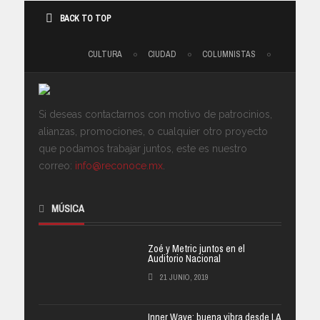
BACK TO TOP
CULTURA
CIUDAD
COLUMNISTAS
Si deseas contactarnos con motivo de patrocinios,
alianzas, promociones, o cualquier otro proyecto
que podamos trabajar juntos, este es nuestro
correo:
info@reconoce.mx
.
MÚSICA
Zoé y Metric juntos en el
Auditorio Nacional
21 JUNIO, 2019
Inner Wave: buena vibra desde LA