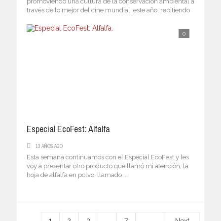
promoviendo una cultura de la conservación ambiental a
través de lo mejor del cine mundial, este año, repitiendo
sede ...
0
Especial EcoFest: Alfalfa
13 AÑOS AGO
Esta semana continuamos con el Especial EcoFest y les
voy a presentar otro producto que llamó mi atención, la
hoja de alfalfa en polvo, llamado ...
1
2
3
…
7