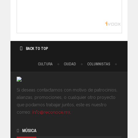
BACK TO TOP
CULTURA
CIUDAD
COLUMNISTAS
Si deseas contactarnos con motivo de patrocinios,
alianzas, promociones, o cualquier otro proyecto
que podamos trabajar juntos, este es nuestro
correo:
info@reconoce.mx
.
MÚSICA