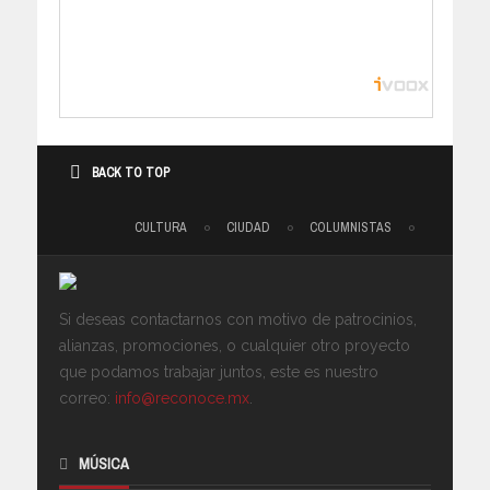
BACK TO TOP
CULTURA
CIUDAD
COLUMNISTAS
Si deseas contactarnos con motivo de patrocinios,
alianzas, promociones, o cualquier otro proyecto
que podamos trabajar juntos, este es nuestro
correo:
info@reconoce.mx
.
MÚSICA