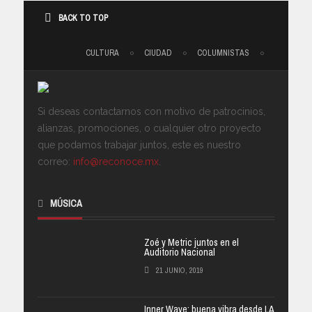
BACK TO TOP
CULTURA
CIUDAD
COLUMNISTAS
Si deseas contactarnos con motivo de patrocinios,
alianzas, promociones, o cualquier otro proyecto
que podamos trabajar juntos, este es nuestro
correo:
info@reconoce.mx
.
MÚSICA
Zoé y Metric juntos en el
Auditorio Nacional
21 JUNIO, 2019
Inner Wave: buena vibra desde LA