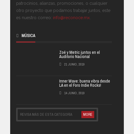
patrocinios, alianzas, promociones, o cualquier
otro proyecto que podamos trabajar juntos, este
es nuestro correo:
info@reconoce.mx
.
MÚSICA
Zoé y Metric juntos en el
Auditorio Nacional
21 JUNIO, 2019
Inner Wave: buena vibra desde
LA en el Foro Indie Rocks!
14 JUNIO, 2019
REVISA MÁS DE ESTA CATEGORÍA
MORE