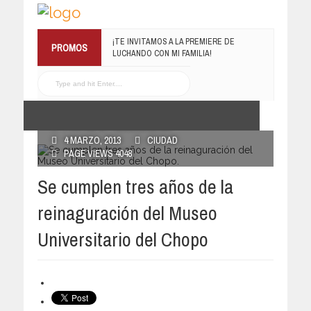
¡TE INVITAMOS A LA PREMIERE DE
PROMOS
LUCHANDO CON MI FAMILIA!
13 MARZO, 2019
RECONOCE MX TE
REGALA EL COMPILADO
#ELRECOMENDADOVOL4
19 JULIO, 2016
POSTED BY RECONOCE MX
4 MARZO, 2013
CIUDAD
PAGE VIEWS 4048
Se cumplen tres años de la
reinaguración del Museo
Universitario del Chopo