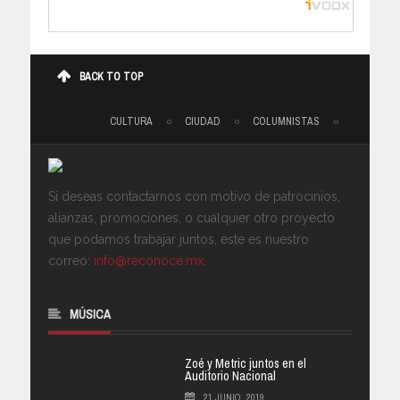
BACK TO TOP
CULTURA
CIUDAD
COLUMNISTAS
Si deseas contactarnos con motivo de patrocinios,
alianzas, promociones, o cualquier otro proyecto
que podamos trabajar juntos, este es nuestro
correo:
info@reconoce.mx
.
MÚSICA
Zoé y Metric juntos en el
Auditorio Nacional
21 JUNIO, 2019