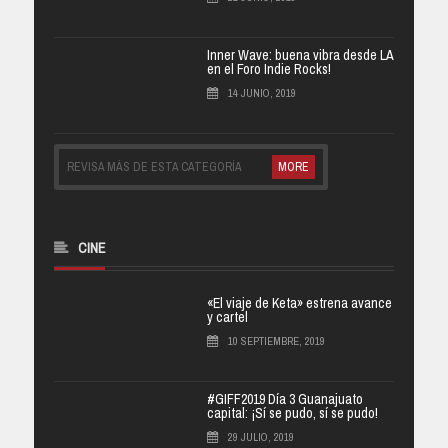
Inner Wave: buena vibra desde LA
en el Foro Indie Rocks!
14 JUNIO, 2019
REVISA MÁS DE ESTA CATEGORÍA
MORE
CINE
«El viaje de Keta» estrena avance
y cartel
10 SEPTIEMBRE, 2019
#GIFF2019 Día 3 Guanajuato
capital: ¡Sí se pudo, sí se pudo!
29 JULIO, 2019