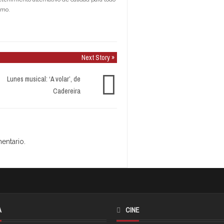
smo.
Next Story »
Lunes musical: ‘A volar’, de
Cadereira
entario.
A
CINE