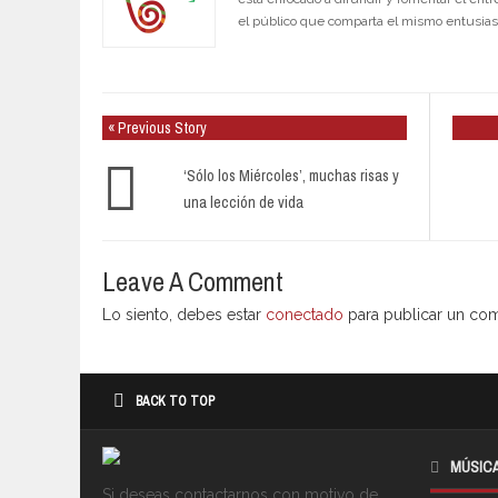
el público que comparta el mismo entusia
« Previous Story
‘Sólo los Miércoles’, muchas risas y
una lección de vida
Leave A Comment
Lo siento, debes estar
conectado
para publicar un com
BACK TO TOP
MÚSIC
Si deseas contactarnos con motivo de