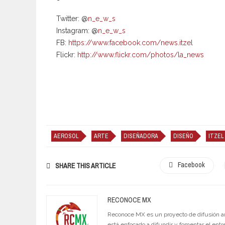
Twitter: @
n_e_w_s
Instagram: @
n_e_w_s
FB:
https://www.facebook.com/news.itzel
Flickr:
http://www.flickr.com/photos/la_news
AEROSOL
ARTE
DISEÑADORA
DISEÑO
ITZEL
Facebook
SHARE THIS ARTICLE
RECONOCE MX
Reconoce MX es un proyecto de difusión artí
está enfocado a difundir y fomentar el entr