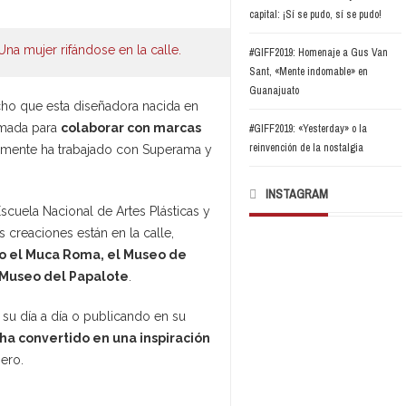
capital: ¡Sí se pudo, sí se pudo!
#GIFF2019: Homenaje a Gus Van
Sant, «Mente indomable» en
Guanajuato
ho que esta diseñadora nacida en
lamada para
colaborar con marcas
#GIFF2019: «Yesterday» o la
reinvención de la nostalgia
emente ha trabajado con Superama y
INSTAGRAM
cuela Nacional de Artes Plásticas y
 creaciones están en la calle,
o el Muca Roma, el Museo de
l Museo del Papalote
.
 su día a día o publicando en su
 ha convertido en una inspiración
jero.