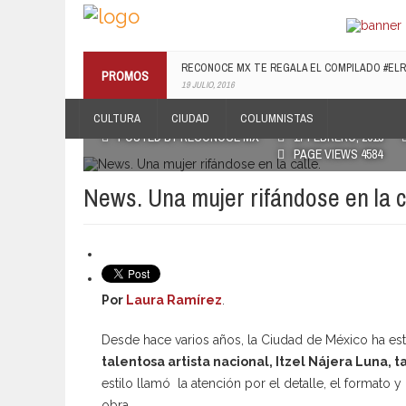
RECONOCE MX TE REGALA EL COMPILADO #E
PROMOS
19 JULIO, 2016
CULTURA
CIUDAD
COLUMNISTAS
POSTED BY RECONOCE MX
17 FEBRERO, 2013
PAGE VIEWS 4584
News. Una mujer rifándose en la c
Por
Laura Ramírez
.
Desde hace varios años, la Ciudad de México ha e
talentosa artista nacional, Itzel Nájera Luna
estilo llamó la atención por el detalle, el formato 
obra.