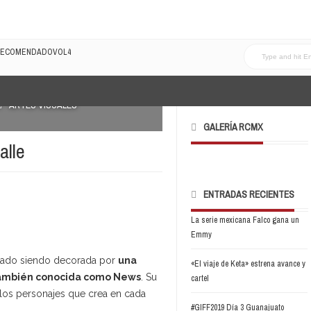
LRECOMENDADOVOL4
ARTES VISUALES
GALERÍA RCMX
alle
ENTRADAS RECIENTES
La serie mexicana Falco gana un
Emmy
stado siendo decorada por
una
«El viaje de Keta» estrena avance y
, también conocida como News
. Su
cartel
y los personajes que crea en cada
#GIFF2019 Día 3 Guanajuato