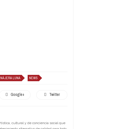
 NÁJERA LUNA
NEWS
Google+
Twitter
stica, cultural y de conciencia social que
etenimiento alternativo de calidad para todo