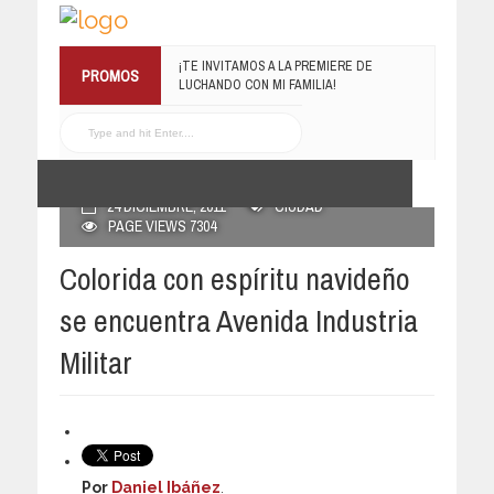
¡TE INVITAMOS A LA PREMIERE DE
PROMOS
RECONOCE MX TE REGALA EL
LUCHANDO CON MI FAMILIA!
COMPILADO #ELRECOMENDADOVOL4
13 MARZO, 2019
19 JULIO, 2016
POSTED BY RECONOCE MX
24 DICIEMBRE, 2011
CIUDAD
PAGE VIEWS 7304
Colorida con espíritu navideño
se encuentra Avenida Industria
Militar
Por
Daniel Ibáñez
.