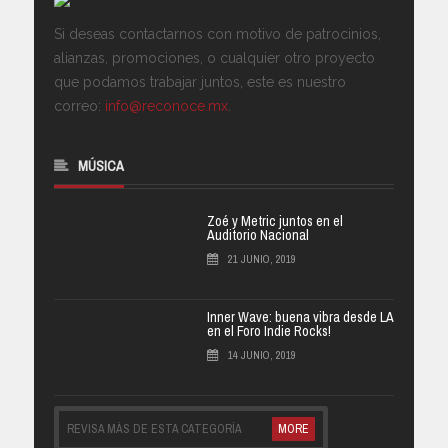
Si deseas contactarnos con motivo de patrocinios,
alianzas, promociones, o cualquier otro proyecto
que podamos trabajar juntos, este es nuestro
correo:
info@reconoce.mx
.
MÚSICA
Zoé y Metric juntos en el
Auditorio Nacional
21 JUNIO, 2019
Inner Wave: buena vibra desde LA
en el Foro Indie Rocks!
14 JUNIO, 2019
REVISA MÁS DE ESTA CATEGORÍA
MORE