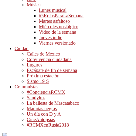
Música
Lunes musical
#5RolasParaLaSemana
Martes asfaltoso
Miércoles nostálgico
Video de la semana
Jueves indie
Viernes versionado
Ciudad
Calles de México
Convivencia ciudadana
Lugares
Escápate de fin de semana
Próxima estación
Sismo 19-S
Columnistas
#ConcienciaRCMX
Sandyluz
La ballesta de Mascatabaco
Marañas negras
Un día con D y A
CineAutopsias
#RCMXenRusia2018