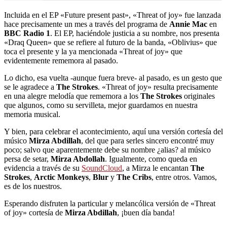
Incluida en el EP «Future present past», «Threat of joy» fue lanzada
hace precisamente un mes a través del programa de
Annie Mac
en
BBC Radio 1
. El EP, haciéndole justicia a su nombre, nos presenta
«Draq Queen» que se refiere al futuro de la banda, «Oblivius» que
toca el presente y la ya mencionada «Threat of joy» que
evidentemente rememora al pasado.
Lo dicho, esa vuelta -aunque fuera breve- al pasado, es un gesto que
se le agradece a
The Strokes
. «Threat of joy» resulta precisamente
en una alegre melodía que rememora a los
The Strokes
originales
que algunos, como su servilleta, mejor guardamos en nuestra
memoria musical.
Y bien, para celebrar el acontecimiento, aquí una versión cortesía del
músico
Mirza Abdillah
, del que para serles sincero encontré muy
poco; salvo que aparentemente debe su nombre ¿alias? al músico
persa de setar,
Mirza Abdollah
. Igualmente, como queda en
evidencia a través de su
SoundCloud
, a Mirza le encantan
The
Strokes
,
Arctic Monkeys
,
Blur
y
The Cribs
, entre otros. Vamos,
es de los nuestros.
Esperando disfruten la particular y melancólica versión de «Threat
of joy» cortesía de
Mirza Abdillah
, ¡buen día banda!