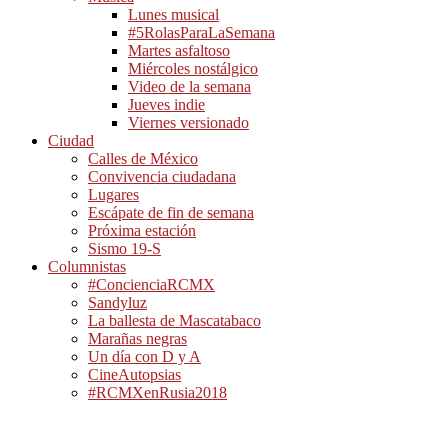
Lunes musical
#5RolasParaLaSemana
Martes asfaltoso
Miércoles nostálgico
Video de la semana
Jueves indie
Viernes versionado
Ciudad
Calles de México
Convivencia ciudadana
Lugares
Escápate de fin de semana
Próxima estación
Sismo 19-S
Columnistas
#ConcienciaRCMX
Sandyluz
La ballesta de Mascatabaco
Marañas negras
Un día con D y A
CineAutopsias
#RCMXenRusia2018