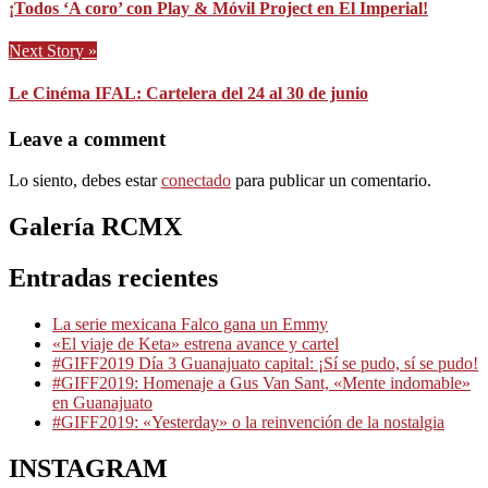
¡Todos ‘A coro’ con Play & Móvil Project en El Imperial!
Next Story »
Le Cinéma IFAL: Cartelera del 24 al 30 de junio
Leave a comment
Lo siento, debes estar
conectado
para publicar un comentario.
Galería RCMX
Entradas recientes
La serie mexicana Falco gana un Emmy
«El viaje de Keta» estrena avance y cartel
#GIFF2019 Día 3 Guanajuato capital: ¡Sí se pudo, sí se pudo!
#GIFF2019: Homenaje a Gus Van Sant, «Mente indomable»
en Guanajuato
#GIFF2019: «Yesterday» o la reinvención de la nostalgia
INSTAGRAM