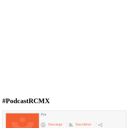
#PodcastRCMX