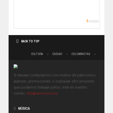
BACK TO TOP
CULTURA
CIUDAD
COLUMNISTAS
Si deseas contactarnos con motivo de patrocinios,
alianzas, promociones, o cualquier otro proyecto
que podamos trabajar juntos, este es nuestro
correo:
info@reconoce.mx
.
MÚSICA