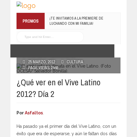
¡TE INVITAMOS A LA PREMIERE DE
PROMOS
LUCHANDO CON MI FAMILIA!
13 MARZO, 2019
RECONOCE MX TE
REGALA EL COMPILADO
#ELRECOMENDADOVOL4
19 JULIO, 2016
POSTED BY RECONOCE MX
25 MARZO, 2012
CULTURA
PAGE VIEWS 2449
¿Qué ver en el Vive Latino
2012? Día 2
Por
Asfaltos
.
Ha pasado ya el primer día del Vive Latino, con un
éxito que era de esperarse, y aún le faltan dos días