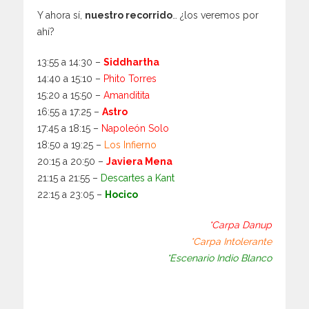
Y ahora sí,
nuestro recorrido
… ¿los veremos por
ahí?
13:55 a 14:30 –
Siddhartha
14:40 a 15:10 –
Phito Torres
15:20 a 15:50 –
Amanditita
16:55 a 17:25 –
Astro
17:45 a 18:15 –
Napoleón Solo
18:50 a 19:25 –
Los Infierno
20:15 a 20:50 –
Javiera Mena
21:15 a 21:55 –
Descartes a Kant
22:15 a 23:05 –
Hocico
*Carpa Danup
*Carpa Intolerante
*Escenario Indio Blanco