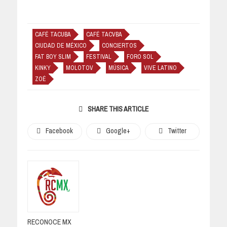
CAFÉ TACUBA
CAFÉ TACVBA
CIUDAD DE MÉXICO
CONCIERTOS
FAT BOY SLIM
FESTIVAL
FORO SOL
KINKY
MOLOTOV
MÚSICA
VIVE LATINO
ZOÉ
SHARE THIS ARTICLE
Facebook
Google+
Twitter
RECONOCE MX