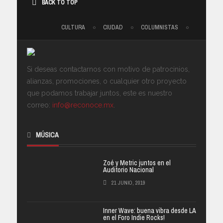
BACK TO TOP
CULTURA
CIUDAD
COLUMNISTAS
Si deseas contactarnos con motivo de patrocinios,
alianzas, promociones, o cualquier otro proyecto
que podamos trabajar juntos, este es nuestro
correo:
info@reconoce.mx
.
MÚSICA
Zoé y Metric juntos en el
Auditorio Nacional
21 JUNIO, 2019
Inner Wave: buena vibra desde LA
en el Foro Indie Rocks!