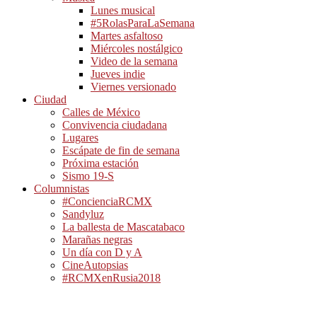
Lunes musical
#5RolasParaLaSemana
Martes asfaltoso
Miércoles nostálgico
Video de la semana
Jueves indie
Viernes versionado
Ciudad
Calles de México
Convivencia ciudadana
Lugares
Escápate de fin de semana
Próxima estación
Sismo 19-S
Columnistas
#ConcienciaRCMX
Sandyluz
La ballesta de Mascatabaco
Marañas negras
Un día con D y A
CineAutopsias
#RCMXenRusia2018