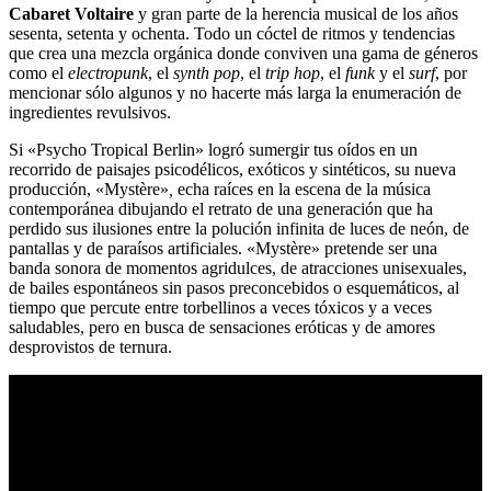
Cabaret Voltaire
y gran parte de la herencia musical de los años
sesenta, setenta y ochenta. Todo un cóctel de ritmos y tendencias
que crea una mezcla orgánica donde conviven una gama de géneros
como el
electropunk
, el
synth pop
, el
trip hop
, el
funk
y el
surf
, por
mencionar sólo algunos y no hacerte más larga la enumeración de
ingredientes revulsivos.
Si «Psycho Tropical Berlin» logró sumergir tus oídos en un
recorrido de paisajes psicodélicos, exóticos y sintéticos, su nueva
producción, «Mystère»
,
echa raíces en la escena de la música
contemporánea dibujando el retrato de una generación que ha
perdido sus ilusiones entre la polución infinita de luces de neón, de
pantallas y de paraísos artificiales. «Mystère» pretende ser una
banda sonora de momentos agridulces, de atracciones unisexuales,
de bailes espontáneos sin pasos preconcebidos o esquemáticos, al
tiempo que percute entre torbellinos a veces tóxicos y a veces
saludables, pero en busca de sensaciones eróticas y de amores
desprovistos de ternura.