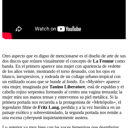
Otro aspecto que es digno de mencionarse es el diseño de arte de sus
dos discos que reúnen visualmente el concepto de
La Femme
como
banda. En el primero aparece una mujer con apariencia de vedette
de los años veinte, mostrando el torso desnudo, con los ojos en
blanco, inexpresivos, y rodeada de un collage urbano-tropical con
un estilizado ocaso que se hunde al fondo. En «Mystére» aparece
otra mujer, imaginada por
Tanino Liberatore
, está de espaldas y el
cabello rojizo serpentea formando al centro una vagina trenzada; la
mujer mira sus manos tensas y entrevemos su piel metálica. Si la
primera portada nos recuerda a la protagonista de «Metrópolis»
,
el
legendario filme de
Fritz Lang
, perdida y a la vez hierática en un
paisaje exótico y sobreestimulado, la segunda portada nos remite a
una escena
cyberpunk
inquietantemente austera.
Lo anterior va muy bien con las voces femeninas que deambulan