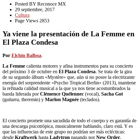
Posted BY Reconoce MX
29 septiembre, 2017
Cultura
Page Views 2853
Ya viene la presentación de La Femme en
El Plaza Condesa
Por
Elchín Balboa
.
La Femme
calienta motores y afina instrumentos para su concierto
del próximo 3 de octubre en
El Plaza Condesa
. Se trata de la gira
de su segundo álbum «Mystère» que, aún si no posee la electrizante
energía del sorprendente «Psycho Tropical Berlin» (2013)
,
mantiene
la refinada calidad musical a la que ya nos tiene acostumbrados la
banda liderada por
Clémence Quélennec
(vocal),
Sacha Got
(guitarra, theremin) y
Marlon Magnée
(teclados).
El concierto promete una sacudida de todo el cuerpo y es garantía de
una descarga psicotrópica, musicalmente hablando, claro está. Y es
que las influencias de este grupo no podrían ser más eclécticas:
desde
Kraftwerk
hasta
Ladytron
pasando por
New Order
,