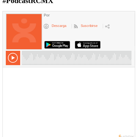
#PodcastRCMX