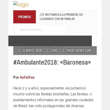
¡TE INVITAMOS A LA PREMIERE DE
PROMOS
LUCHANDO CON MI FAMILIA!
13 MARZO, 2019
RECONOCE MX TE
REGALA EL COMPILADO
#ELRECOMENDADOVOL4
19 JULIO, 2016
POSTED BY RECONOCE MX
11 MAYO, 2018
CINE
PAGE VIEWS 2169
#Ambulante2018: «Baronesa»
Por
Asfaltos
.
Hace 2 y 4 años, especialmente, escuchamos
mucho sobre las favelas brasileñas. Las favelas, o
asentamientos informales en las grandes ciudades
de Brasil, han sido protagonistas de diversas