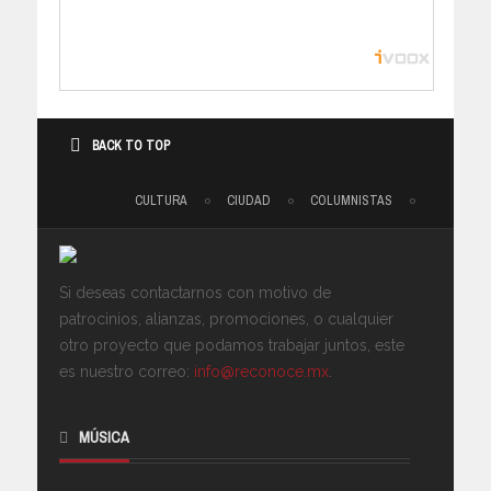
BACK TO TOP
CULTURA
CIUDAD
COLUMNISTAS
Si deseas contactarnos con motivo de
patrocinios, alianzas, promociones, o cualquier
otro proyecto que podamos trabajar juntos, este
es nuestro correo:
info@reconoce.mx
.
MÚSICA