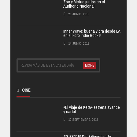
Zoé y Metric juntos en el
Auditorio Nacional
21 JUNIO, 2019
Inner Wave: buena vibra desde LA
en el Foro Indie Rocks!
14 JUNIO, 2019
REVISA MÁS DE ESTA CATEGORÍA
MORE
CINE
«El viaje de Keta» estrena avance
y cartel
10 SEPTIEMBRE, 2019
#GIFF2019 Día 3 Guanajuato