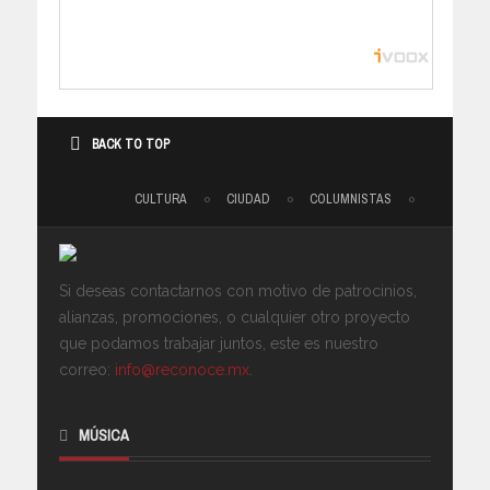
BACK TO TOP
CULTURA
CIUDAD
COLUMNISTAS
Si deseas contactarnos con motivo de patrocinios,
alianzas, promociones, o cualquier otro proyecto
que podamos trabajar juntos, este es nuestro
correo:
info@reconoce.mx
.
MÚSICA