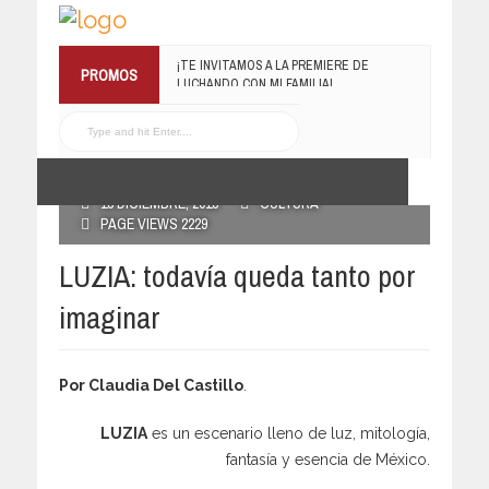
RECONOCE MX TE REGALA EL
PROMOS
COMPILADO #ELRECOMENDADOVOL4
19 JULIO, 2016
POSTED BY RECONOCE MX
13 DICIEMBRE, 2018
CULTURA
PAGE VIEWS 2229
LUZIA: todavía queda tanto por
imaginar
Por Claudia Del Castillo
.
LUZIA
es un escenario lleno de luz, mitología,
fantasía y esencia de México.