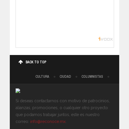
BACK TO TOP
CULTURA
CIUDAD
COLUMNISTAS
Si deseas contactarnos con motivo de patrocinios,
alianzas, promociones, o cualquier otro proyecto
que podamos trabajar juntos, este es nuestro
correo:
info@reconoce.mx
.