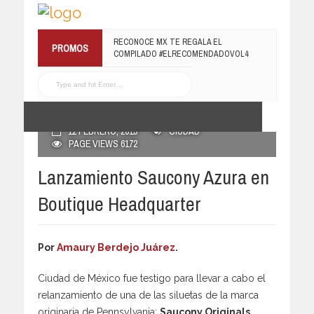
RECONOCE MX TE REGALA EL
PROMOS
COMPILADO #ELRECOMENDADOVOL4
19 JULIO, 2016
POSTED BY RECONOCE MX
12 FEBRERO, 2019
CIUDAD
PAGE VIEWS 6172
Lanzamiento Saucony Azura en
Boutique Headquarter
Por
Amaury Berdejo Juárez
.
Ciudad de México fue testigo para llevar a cabo el
relanzamiento de una de las siluetas de la marca
originaria de Pennsylvania:
Saucony Originals
,