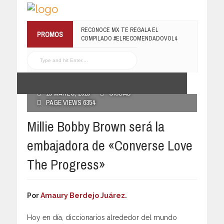
RECONOCE MX TE REGALA EL
PROMOS
COMPILADO #ELRECOMENDADOVOL4
19 JULIO, 2016
POSTED BY RECONOCE MX
19 MARZO, 2019
CIUDAD
PAGE VIEWS 6354
Millie Bobby Brown será la
embajadora de «Converse Love
The Progress»
Por
Amaury Berdejo Juárez
.
Hoy en día, diccionarios alrededor del mundo