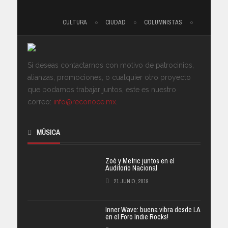
CULTURA
CIUDAD
COLUMNISTAS
Si deseas contactarnos con motivo de patrocinios,
alianzas, promociones, o cualquier otro proyecto
que podamos trabajar juntos, este es nuestro
correo:
info@reconoce.mx
.
MÚSICA
Zoé y Metric juntos en el
Auditorio Nacional
21 JUNIO, 2019
Inner Wave: buena vibra desde LA
en el Foro Indie Rocks!