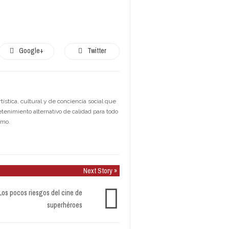
Google+
Twitter
stica, cultural y de conciencia social que
etenimiento alternativo de calidad para todo
smo.
Next Story »
Los pocos riesgos del cine de
superhéroes