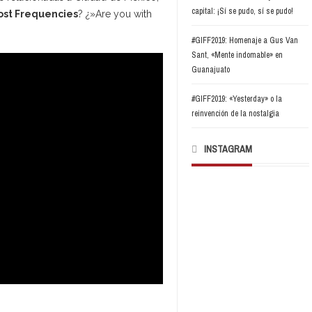
capital: ¡Sí se pudo, sí se pudo!
ost Frequencies
? ¿»Are you with
#GIFF2019: Homenaje a Gus Van
Sant, «Mente indomable» en
Guanajuato
#GIFF2019: «Yesterday» o la
reinvención de la nostalgia
INSTAGRAM