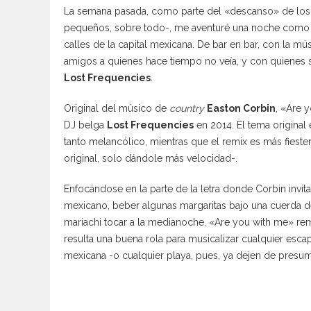
La semana pasada, como parte del «descanso» de los 
pequeños, sobre todo-, me aventuré una noche como h
calles de la capital mexicana. De bar en bar, con la m
amigos a quienes hace tiempo no veía, y con quienes 
Lost Frequencies
.
Original del músico de
country
Easton Corbin
, «Are 
DJ belga
Lost Frequencies
en 2014. El tema original
tanto melancólico, mientras que el remix es más fiestero 
original, solo dándole más velocidad-.
Enfocándose en la parte de la letra donde Corbin invita 
mexicano, beber algunas margaritas bajo una cuerda d
mariachi tocar a la medianoche, «Are you with me» r
resulta una buena rola para musicalizar cualquier esca
mexicana -o cualquier playa, pues, ya dejen de presumi