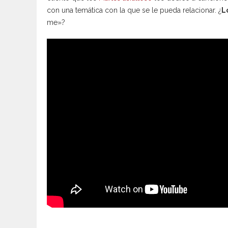
con una temática con la que se le pueda relacionar. ¿
L
me»?