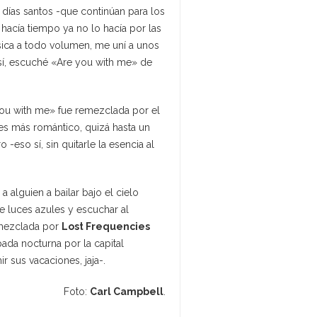
días santos -que continúan para los
acía tiempo ya no lo hacía por las
úsica a todo volumen, me uní a unos
sí, escuché «Are you with me» de
you with me» fue remezclada por el
 es más romántico, quizá hasta un
-eso sí, sin quitarle la esencia al
a alguien a bailar bajo el cielo
e luces azules y escuchar al
emezclada por
Lost Frequencies
pada nocturna por la capital
r sus vacaciones, jaja-.
Foto:
Carl Campbell
.