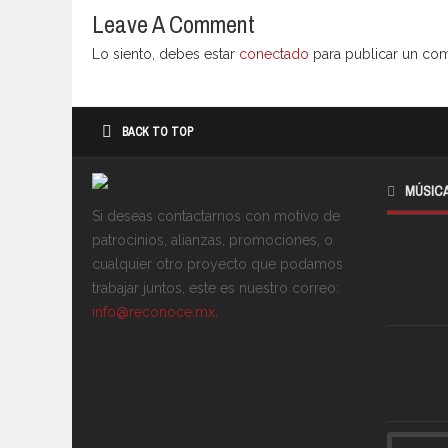
Leave A Comment
Lo siento, debes estar
conectado
para publicar un com
BACK TO TOP
MÚSIC
Si deseas contactarnos con motivo de
patrocinios, alianzas, promociones, o
cualquier otro proyecto que podamos
trabajar juntos, este es nuestro correo:
info@reconoce.mx
.