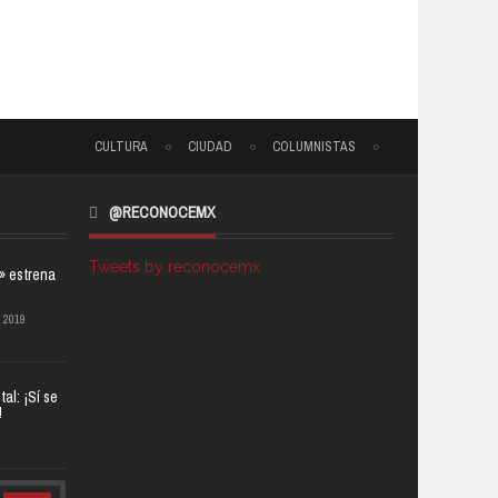
CULTURA
CIUDAD
COLUMNISTAS
@RECONOCEMX
Tweets by reconocemx
a» estrena
 2019
al: ¡Sí se
!