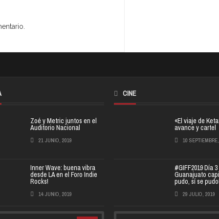
entario.
A
CINE
Zoé y Metric juntos en el
«El viaje de Ket
Auditorio Nacional
avance y cartel
21 JUNIO, 2019
10 SEPTIEMBRE,
Inner Wave: buena vibra
#GIFF2019 Día 3
desde LA en el Foro Indie
Guanajuato capit
Rocks!
pudo, sí se pudo
14 JUNIO, 2019
29 JULIO, 2019