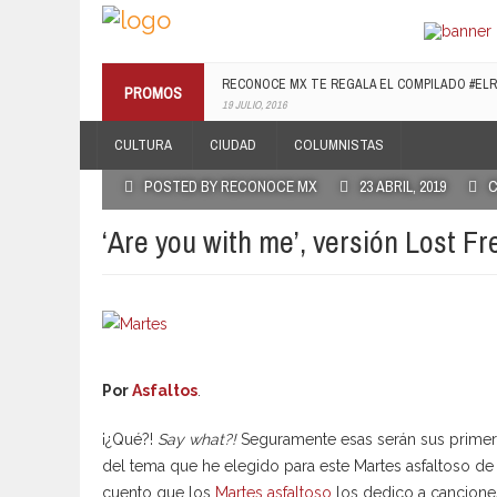
¡TE INVITAMOS A LA PREMIERE DE LUCHANDO CO
PROMOS
13 MARZO, 2019
RECONOCE MX TE REGALA EL COMPILADO #E
CULTURA
CIUDAD
COLUMNISTAS
19 JULIO, 2016
POSTED BY RECONOCE MX
23 ABRIL, 2019
C
‘Are you with me’, versión Lost F
Por
Asfaltos
.
¡¿Qué?!
Say what?!
Seguramente esas serán sus primeros
del tema que he elegido para este Martes asfaltoso d
cuento que los
Martes asfaltoso
los dedico a cancione