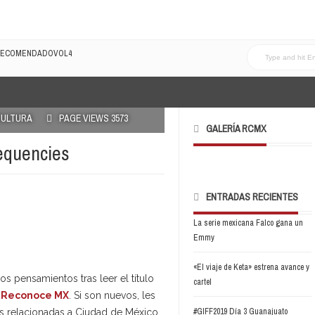
N MI FAMILIA!
LRECOMENDADOVOL4
ULTURA
PAGE VIEWS 3573
GALERÍA RCMX
requencies
ENTRADAS RECIENTES
La serie mexicana Falco gana un
Emmy
«El viaje de Keta» estrena avance y
 pensamientos tras leer el título
cartel
e
Reconoce MX
. Si son nuevos, les
#GIFF2019 Día 3 Guanajuato
s relacionadas a Ciudad de México,