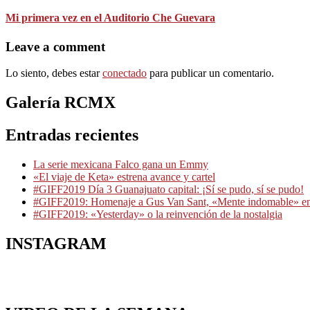
Mi primera vez en el Auditorio Che Guevara
Leave a comment
Lo siento, debes estar
conectado
para publicar un comentario.
Galería RCMX
Entradas recientes
La serie mexicana Falco gana un Emmy
«El viaje de Keta» estrena avance y cartel
#GIFF2019 Día 3 Guanajuato capital: ¡Sí se pudo, sí se pudo!
#GIFF2019: Homenaje a Gus Van Sant, «Mente indomable» e
#GIFF2019: «Yesterday» o la reinvención de la nostalgia
INSTAGRAM