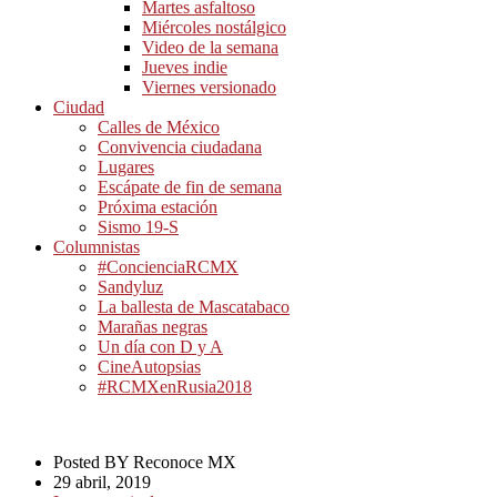
Martes asfaltoso
Miércoles nostálgico
Video de la semana
Jueves indie
Viernes versionado
Ciudad
Calles de México
Convivencia ciudadana
Lugares
Escápate de fin de semana
Próxima estación
Sismo 19-S
Columnistas
#ConcienciaRCMX
Sandyluz
La ballesta de Mascatabaco
Marañas negras
Un día con D y A
CineAutopsias
#RCMXenRusia2018
Posted BY Reconoce MX
29 abril, 2019