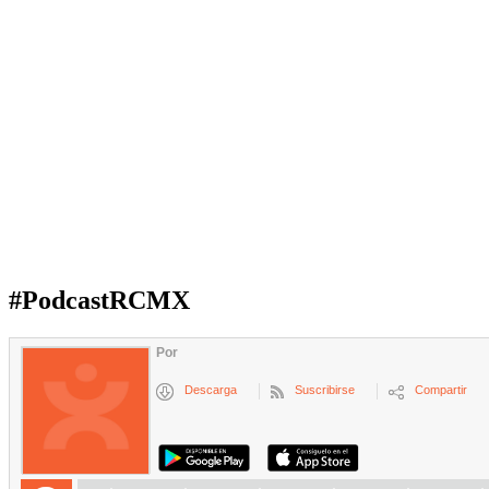
#PodcastRCMX