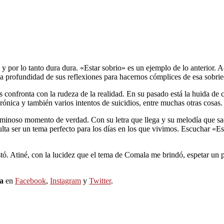
 y por lo tanto dura dura. «Estar sobrio» es un ejemplo de lo anterior
a profundidad de sus reflexiones para hacernos cómplices de esa sobri
 confronta con la rudeza de la realidad. En su pasado está la huida de 
ónica y también varios intentos de suicidios, entre muchas otras cosas. 
inoso momento de verdad. Con su letra que llega y su melodía que sacu
lta ser un tema perfecto para los días en los que vivimos. Escuchar «E
ó. Atiné, con la lucidez que el tema de Comala me brindó, espetar un p
a
en
Facebook
,
Instagram
y
Twitter
.