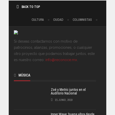
BACK TO TOP
CULTURA
CIUDAD
COLUMNISTAS
Si deseas contactarnos con motivo de
patrocinios, alianzas, promociones, o cualquier
otro proyecto que podamos trabajar juntos, este
es nuestro correo:
info@reconoce.mx
.
MÚSICA
Zoé y Metric juntos en el
Auditorio Nacional
21 JUNIO, 2019
Inner Wave: buena vibra desde