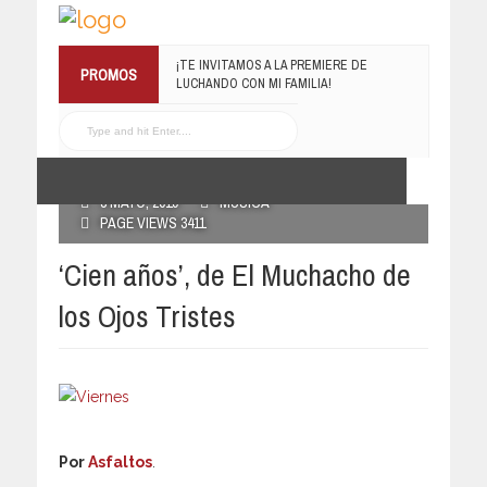
¡TE INVITAMOS A LA PREMIERE DE
PROMOS
LUCHANDO CON MI FAMILIA!
13 MARZO, 2019
RECONOCE MX TE
REGALA EL COMPILADO
#ELRECOMENDADOVOL4
POSTED BY RECONOCE MX
19 JULIO, 2016
3 MAYO, 2019
MÚSICA
PAGE VIEWS 3411
‘Cien años’, de El Muchacho de
los Ojos Tristes
Por
Asfaltos
.