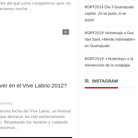
itio del que como compartimos ayer, no
#GIFF2019 Día 3 Guanajuato
eríamos mucho ...
capital: ¡Sí se pudo, sí se
pudo!
0
#GIFF2019: Homenaje a Gus
Van Sant, «Mente indomable»
en Guanajuato
#GIFF2019: «Yesterday» o la
reinvención de la nostalgia
INSTAGRAM
er en el Vive Latino 2012?
ÑOS AGO
tercera fecha del Vive Latino, un festival
que destacar, ha sido perfectamente
o. Respetando los horarios y cuidando
mínimos ...