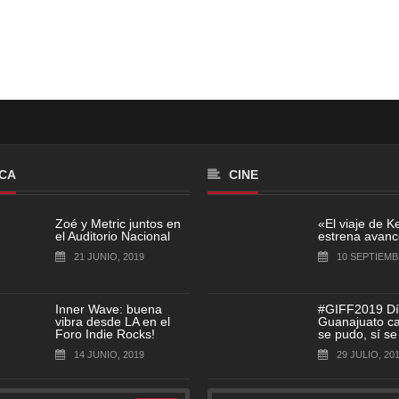
CA
CINE
Zoé y Metric juntos en
«El viaje de K
el Auditorio Nacional
estrena avance
21 JUNIO, 2019
10 SEPTIEMB
Inner Wave: buena
#GIFF2019 Dí
vibra desde LA en el
Guanajuato cap
Foro Indie Rocks!
se pudo, sí se
14 JUNIO, 2019
29 JULIO, 20