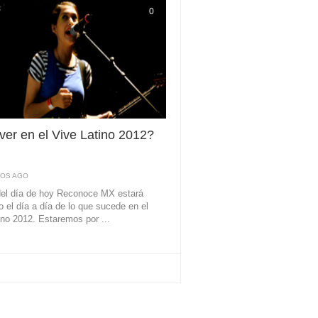
0
er en el Vive Latino 2012?
ÑOS AGO
 del día de hoy Reconoce MX estará
o el día a día de lo que sucede en el
ino 2012. Estaremos por ...