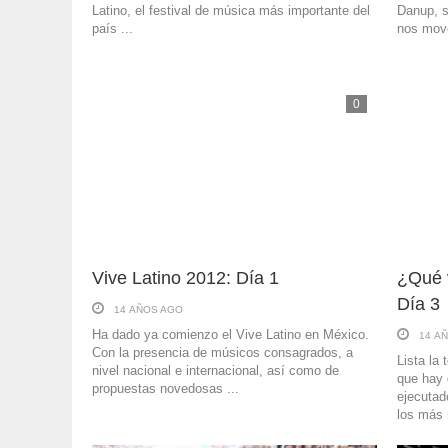
Latino, el festival de música más importante del
Danup, s
país ...
nos mov
0
Vive Latino 2012: Día 1
¿Qué v
Día 3
14 AÑOS AGO
Ha dado ya comienzo el Vive Latino en México.
14 A
Con la presencia de músicos consagrados, a
Lista la 
nivel nacional e internacional, así como de
que hay 
propuestas novedosas ...
ejecutad
los más 