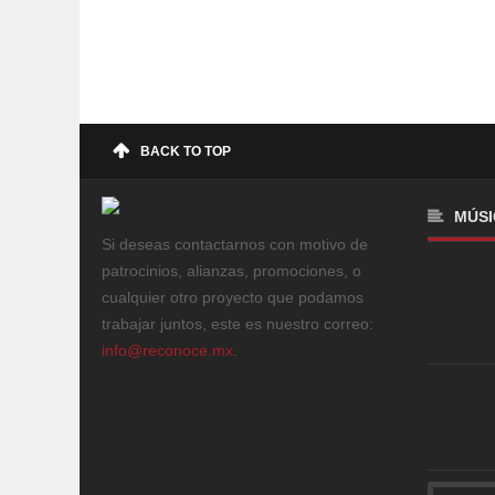
BACK TO TOP
MÚSI
Si deseas contactarnos con motivo de
patrocinios, alianzas, promociones, o
cualquier otro proyecto que podamos
trabajar juntos, este es nuestro correo:
info@reconoce.mx
.