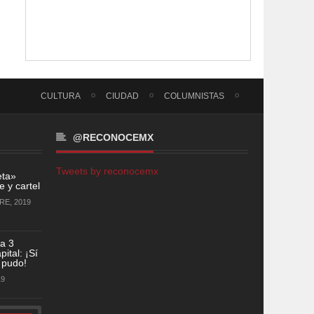
CULTURA
CIUDAD
COLUMNISTAS
@RECONOCEMX
Tweets by reconocemx
eta»
 y cartel
RE, 2019
a 3
ital: ¡Sí
 pudo!
19