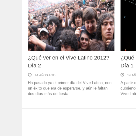
0
¿Qué ver en el Vive Latino 2012?
¿Qué v
Día 2
Día 1
14 AÑOS AGO
14 A
Ha pasado ya el primer día del Vive Latino, con
A partir
un éxito que era de esperarse, y aún le faltan
cubriend
dos días más de fiesta. ...
Vive Lat