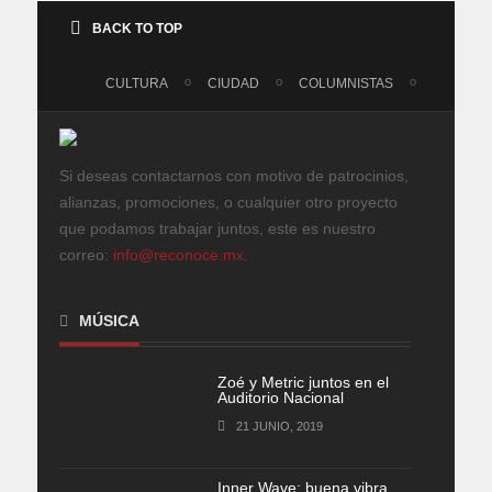
BACK TO TOP
CULTURA
CIUDAD
COLUMNISTAS
Si deseas contactarnos con motivo de patrocinios,
alianzas, promociones, o cualquier otro proyecto
que podamos trabajar juntos, este es nuestro
correo:
info@reconoce.mx
.
MÚSICA
Zoé y Metric juntos en el
Auditorio Nacional
21 JUNIO, 2019
Inner Wave: buena vibra