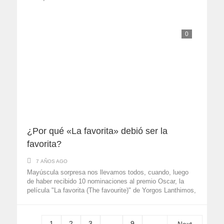
0
¿Por qué «La favorita» debió ser la
favorita?
7 AÑOS AGO
Mayúscula sorpresa nos llevamos todos, cuando, luego
de haber recibido 10 nominaciones al premio Oscar, la
película "La favorita (The favourite)" de Yorgos Lanthimos,
apenas ...
1
2
3
…
9