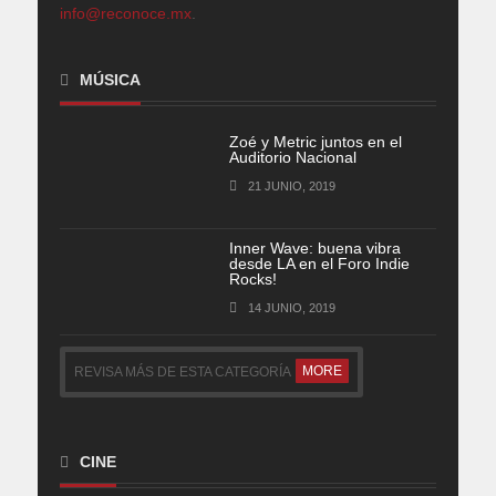
info@reconoce.mx
.
MÚSICA
Zoé y Metric juntos en el
Auditorio Nacional
21 JUNIO, 2019
Inner Wave: buena vibra
desde LA en el Foro Indie
Rocks!
14 JUNIO, 2019
MORE
REVISA MÁS DE ESTA CATEGORÍA
CINE