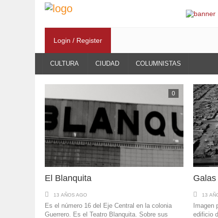
Login / Register
CULTURA
CIUDAD
COLUMNISTAS
0
El Blanquita
Galas
13 AÑOS AGO
13 AÑ
Es el número 16 del Eje Central en la colonia
Imagen p
Guerrero. Es el Teatro Blanquita. Sobre sus
edificio