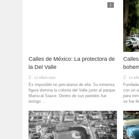
1
Calles de México: La protectora de
Calles
la Del Valle
bohem
13 AÑOS AGO
13 AÑ
Es imposible no percatarse de ella. Su inmensa
Fundada 
figura domina la colonia del Valle junto al parque
con un a
Mariscal Sauce. Dentro de sus paredes fue
para inm
testigo ...
se fue ll
0