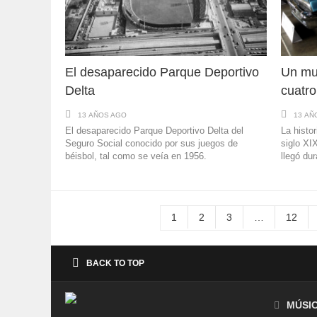
El desaparecido Parque Deportivo
Un mu
Delta
cuatro
13 AÑOS AGO
13 AÑ
El desaparecido Parque Deportivo Delta del
La histo
Seguro Social conocido por sus juegos de
siglo XI
béisbol, tal como se veía en 1956.
llegó dur
1
2
3
…
12
BACK TO TOP
MÚSI