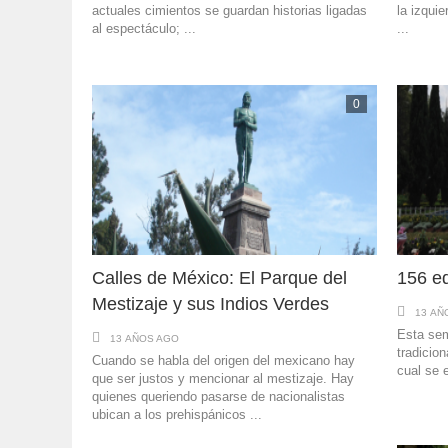
actuales cimientos se guardan historias ligadas
la izqui
al espectáculo; ...
...
0
Calles de México: El Parque del
156 ed
Mestizaje y sus Indios Verdes
13 AÑ
Esta sem
13 AÑOS AGO
tradicion
Cuando se habla del origen del mexicano hay
cual se 
que ser justos y mencionar al mestizaje. Hay
quienes queriendo pasarse de nacionalistas
ubican a los prehispánicos ...