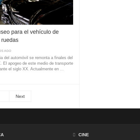
seo para el vehículo de
 ruedas
OS AGO
ria del automóvil se remonta a finales del
X. El apogeo de este medio de transporte
ante el siglo XX. Actualmente en ...
Next
CA
CINE