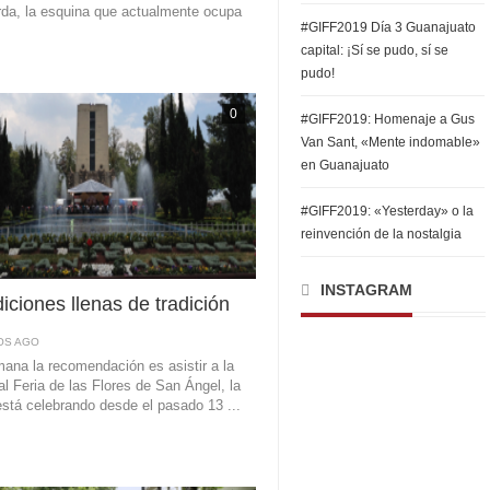
erda, la esquina que actualmente ocupa
#GIFF2019 Día 3 Guanajuato
capital: ¡Sí se pudo, sí se
pudo!
0
#GIFF2019: Homenaje a Gus
Van Sant, «Mente indomable»
en Guanajuato
#GIFF2019: «Yesterday» o la
reinvención de la nostalgia
INSTAGRAM
iciones llenas de tradición
OS AGO
ana la recomendación es asistir a la
al Feria de las Flores de San Ángel, la
está celebrando desde el pasado 13 ...