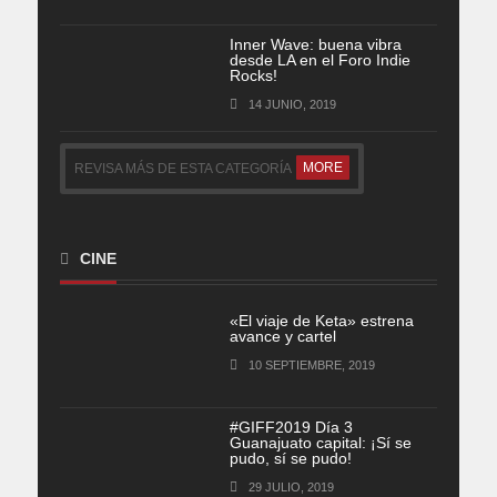
Inner Wave: buena vibra
desde LA en el Foro Indie
Rocks!
14 JUNIO, 2019
MORE
REVISA MÁS DE ESTA CATEGORÍA
CINE
«El viaje de Keta» estrena
avance y cartel
10 SEPTIEMBRE, 2019
#GIFF2019 Día 3
Guanajuato capital: ¡Sí se
pudo, sí se pudo!
29 JULIO, 2019