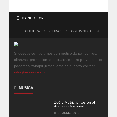
BACK TO TOP
CULTURA
CIUDAD
COLUMNISTAS
Si deseas contactarnos con motivo de patrocinios,
alianzas, promociones, o cualquier otro proyecto que
podamos trabajar juntos, este es nuestro correo:
info@reconoce.mx
.
MÚSICA
Zoé y Metric juntos en el
Auditorio Nacional
21 JUNIO, 2019