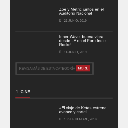
Zoé y Metric juntos en el
Auditorio Nacional
21 JUNIO, 2019
Inner Wave: buena vibra
desde LA en el Foro Indie
Rocks!
14 JUNIO, 2019
MORE
REVISA MÁS DE ESTA CATEGORÍA
CINE
«El viaje de Keta» estrena
avance y cartel
10 SEPTIEMBRE, 2019