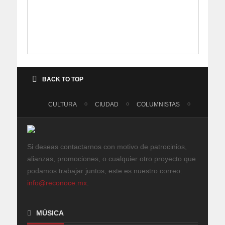
BACK TO TOP
CULTURA
CIUDAD
COLUMNISTAS
Si deseas contactarnos con motivo de patrocinios,
alianzas, promociones, o cualquier otro proyecto que
podamos trabajar juntos, este es nuestro correo:
info@reconoce.mx
.
MÚSICA