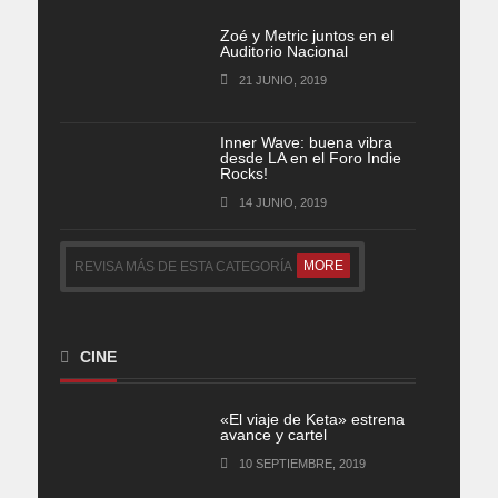
Zoé y Metric juntos en el
Auditorio Nacional
21 JUNIO, 2019
Inner Wave: buena vibra
desde LA en el Foro Indie
Rocks!
14 JUNIO, 2019
MORE
REVISA MÁS DE ESTA CATEGORÍA
CINE
«El viaje de Keta» estrena
avance y cartel
10 SEPTIEMBRE, 2019