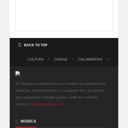
BACK TO TOP
CULTURA
CIUDAD
COLUMNISTAS
Si deseas contactarnos con motivo de patrocinios,
alianzas, promociones, o cualquier otro proyecto
que podamos trabajar juntos, este es nuestro
correo:
info@reconoce.mx
.
MÚSICA