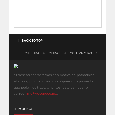
BACK TO TOP
CULTURA
CIUDAD
COLUMNISTAS
Si deseas contactarnos con motivo de patrocinios,
alianzas, promociones, o cualquier otro proyecto
que podamos trabajar juntos, este es nuestro
correo:
info@reconoce.mx
.
MÚSICA