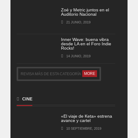
Zoé y Metric juntos en el
Auditorio Nacional
21 JUNIO, 2019
Inner Wave: buena vibra
desde LA en el Foro Indie
Rocks!
14 JUNIO, 2019
MORE
REVISA MÁS DE ESTA CATEGORÍA
CINE
«El viaje de Keta» estrena
avance y cartel
10 SEPTIEMBRE, 2019