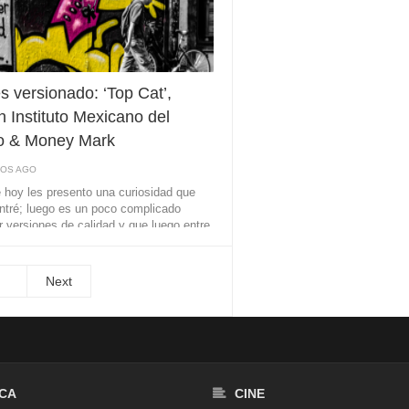
s versionado: ‘Top Cat’,
n Instituto Mexicano del
o & Money Mark
ÑOS AGO
e hoy les presento una curiosidad que
tré; luego es un poco complicado
r versiones de calidad y que luego entre
 ...
Next
CA
CINE