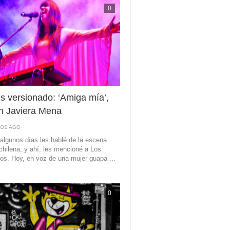
0
s versionado: ‘Amiga mía’,
ón Javiera Mena
ÑOS AGO
algunos días les hablé de la escena
chilena, y ahí, les mencioné a Los
ros. Hoy, en voz de una mujer guapa ...
0