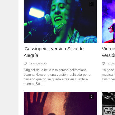
0
‘Cassiopeia’, versión Silva de
Vierne
Alegría
versi
13 AÑOS AGO
13 A
Original de la bella y talentosa californiana
Ya hace 
Joanna Newsom, una versión realizada por un
musical 
paisano que no se queda atrás en cuanto a
Prisione
talento. Su ...
0