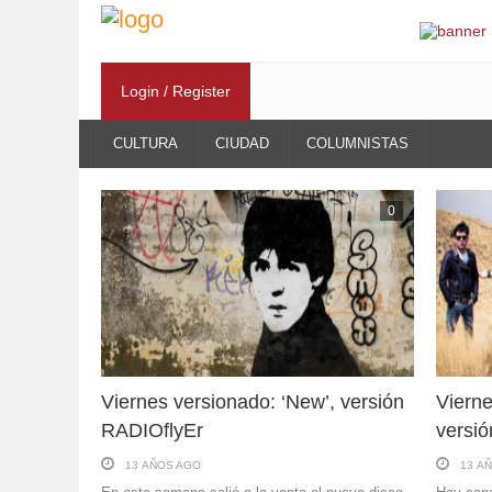
Login / Register
CULTURA
CIUDAD
COLUMNISTAS
0
Viernes versionado: ‘New’, versión
Vierne
RADIOflyEr
versi
13 AÑOS AGO
13 A