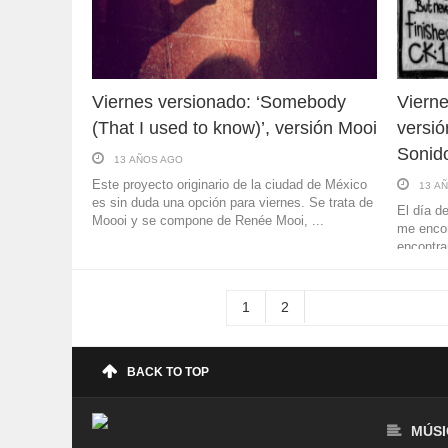
Viernes versionado: ‘Somebody
Vierne
(That I used to know)’, versión Mooi
versió
Sonid
13 AÑOS AGO
Este proyecto originario de la ciudad de México
13 A
es sin duda una opción para viernes. Se trata de
El día d
Moooi y se compone de Renée Mooi, ...
me encon
encontra
búsqueda
1
2
BACK TO TOP
MÚSI