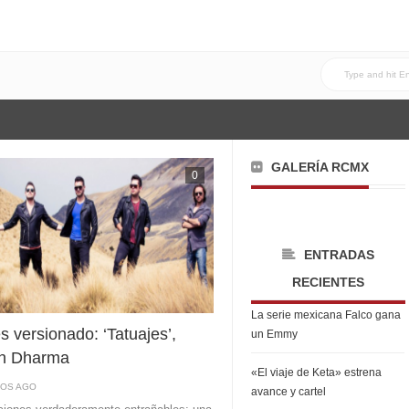
GALERÍA RCMX
0
ENTRADAS
RECIENTES
La serie mexicana Falco gana
s versionado: ‘Tatuajes’,
un Emmy
ón Dharma
«El viaje de Keta» estrena
ÑOS AGO
avance y cartel