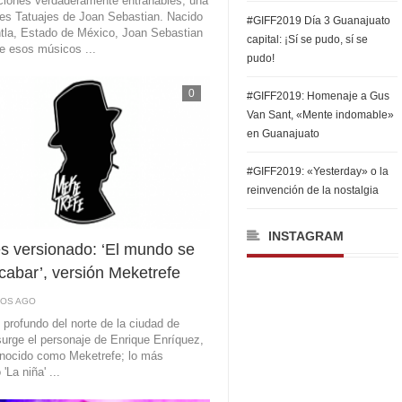
iones verdaderamente entrañables; una
es Tatuajes de Joan Sebastian. Nacido
#GIFF2019 Día 3 Guanajuato
ntla, Estado de México, Joan Sebastian
capital: ¡Sí se pudo, sí se
e esos músicos ...
pudo!
0
#GIFF2019: Homenaje a Gus
Van Sant, «Mente indomable»
en Guanajuato
#GIFF2019: «Yesterday» o la
reinvención de la nostalgia
INSTAGRAM
s versionado: ‘El mundo se
cabar’, versión Meketrefe
ÑOS AGO
 profundo del norte de la ciudad de
urge el personaje de Enrique Enríquez,
nocido como Meketrefe; lo más
'La niña' ...