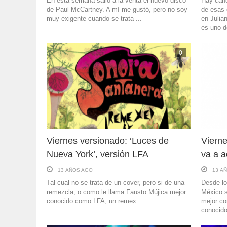
En esta semana salió a la venta el nuevo disco
Hay canc
de Paul McCartney. A mí me gustó, pero no soy
de esas 
muy exigente cuando se trata ...
en Julia
es uno d
0
Viernes versionado: ‘Luces de
Vierne
Nueva York’, versión LFA
va a a
13 AÑOS AGO
13 A
Tal cual no se trata de un cover, pero si de una
Desde lo
remezcla, o como le llama Fausto Mújica mejor
México s
conocido como LFA, un remex. ...
mejor co
conocido 