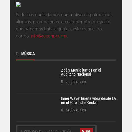
Si deseas contactarnos con motivo de patrocinios,
alianzas, promociones, o cualquier otro proyecto
que podamos trabajar juntos, este es nuestro
correo:
info@reconoce.mx
.
MÚSICA
Zoé y Metric juntos en el
Auditorio Nacional
21 JUNIO, 2019
Inner Wave: buena vibra desde LA
en el Foro Indie Rocks!
14 JUNIO, 2019
REVISA MÁS DE ESTA CATEGORÍA
MORE