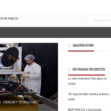
N MI FAMILIA!
LRECOMENDADOVOL4
GALERÍA RCMX
ENTRADAS RECIENTES
La serie mexicana Falco gana un
Emmy
«El viaje de Keta» estrena avance y
cartel
CIENCIA Y TECNOLOGÍA
#GIFF2019 Día 3 Guanajuato