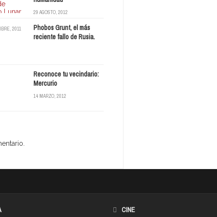
29 AGOSTO, 2012
Phobos Grunt, el más
MBRE, 2011
reciente fallo de Rusia.
Reconoce tu vecindario:
Mercurio
14 MARZO, 2012
entario.
A
CINE