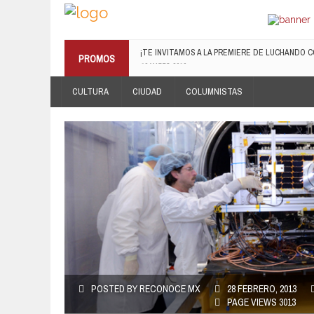
¡TE INVITAMOS A LA PREMIERE DE LUCHANDO CO
PROMOS
13 MARZO, 2019
RECONOCE MX TE REGALA EL COMPILADO #E
CULTURA
CIUDAD
COLUMNISTAS
19 JULIO, 2016
POSTED BY RECONOCE MX
28 FEBRERO, 2013
PAGE VIEWS 3013