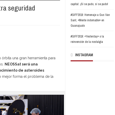
capital: ¡Sí se pudo, sí se pudo!
tra seguridad
#GIFF2019: Homenaje a Gus Van
Sant, «Mente indomable» en
Guanajuato
#GIFF2019: «Yesterday» o la
reinvención de la nostalgia
INSTAGRAM
 órbita una gran herramienta para
os.
NEOSSat será una
ocimiento de asteroides
 mejor forma el problema de la