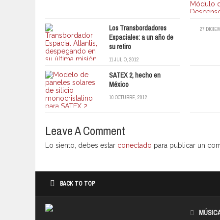
Los Transbordadores
27 DICIE
Espaciales: a un año de
su retiro
11 JULIO, 2012
SATEX 2, hecho en
México
10 OCTUBRE, 2012
Leave A Comment
Lo siento, debes estar
conectado
para publicar un com
BACK TO TOP
MÚSIC