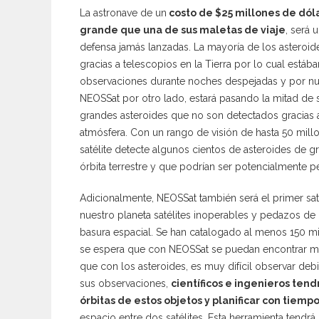
La astronave de un
costo de $25 millones de dól
grande que una de sus maletas de viaje
, será 
defensa jamás lanzadas. La mayoría de los asteroi
gracias a telescopios en la Tierra por lo cual est
observaciones durante noches despejadas y por nue
NEOSSat por otro lado, estará pasando la mitad de
grandes asteroides que no son detectados gracias a
atmósfera. Con un rango de visión de hasta 50 mill
satélite detecte algunos cientos de asteroides de g
órbita terrestre y que podrían ser potencialmente p
Adicionalmente, NEOSSat también será el primer sat
nuestro planeta satélites inoperables y pedazos d
basura espacial. Se han catalogado al menos 150 m
se espera que con NEOSSat se puedan encontrar m
que con los asteroides, es muy difícil observar deb
sus observaciones,
científicos e ingenieros ten
órbitas de estos objetos y planificar con tiemp
espacio entre dos satélites. Esta herramienta tendr