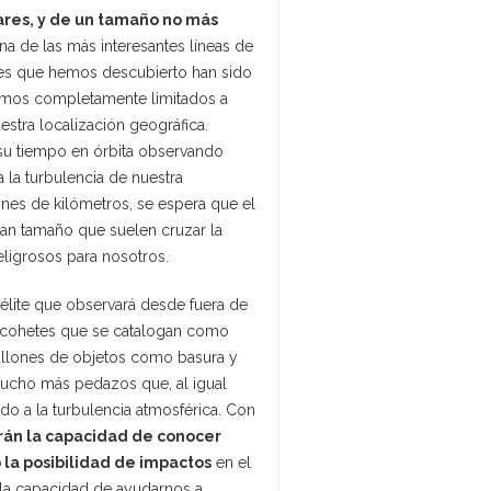
ares, y de un tamaño no más
una de las más interesantes líneas de
des que hemos descubierto han sido
ábamos completamente limitados a
stra localización geográfica.
 su tiempo en órbita observando
 la turbulencia de nuestra
ones de kilómetros, se espera que el
ran tamaño que suelen cruzar la
eligrosos para nosotros.
élite que observará desde fuera de
e cohetes que se catalogan como
illones de objetos como basura y
ucho más pedazos que, al igual
ido a la turbulencia atmosférica. Con
drán la capacidad de conocer
o la posibilidad de impactos
en el
á la capacidad de ayudarnos a