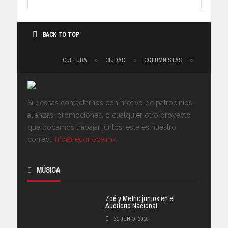
BACK TO TOP
CULTURA
CIUDAD
COLUMNISTAS
Si deseas contactarnos con motivo de patrocinios,
alianzas, promociones, o cualquier otro proyecto
que podamos trabajar juntos, este es nuestro
correo:
info@reconoce.mx
.
MÚSICA
Zoé y Metric juntos en el
Auditorio Nacional
21 JUNIO, 2019