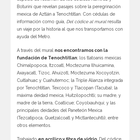
Boturini que revelan pasajes sobre la peregrinación
mexica de Aztlán a Tenochtitlan. Con cédulas de
información como guía,
Del códice al mural
resulta
un viaje por la historia al que nos transportamos con
ayuda del Metro.
A través del mural
nos encontramos con la
fundación de Tenochtitlan
; los tlatoanis mexicas
Chimalpopoca, Itzcoatl, Moctezuma Ilhuicamina,
Axayacatl, Tizoc, Ahuizotl, Moctezuma Xocoyotzin,
Cuitlahuac y Cuahutemoc; la Triple Alianza integrada
por Tenochtitlan, Texcoco y Tlacopan (Tacuba); la
máxima deidad mexica, Huitzilopochtli; su madre, y
madre de la tierra, Coatlicue; Coyolxauhqui; y las
principales deidades del Paneteón Mexica
(Tezcatipoca, Quetzalcoatl y Mictlantecuhtli), entre
otros elementos.
Trabajado
en acrílico y fibra de vidrio
, Del códice