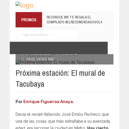
RECONOCE MX TE REGALA EL
PROMOS
COMPILADO #ELRECOMENDADOVOL4
19 JULIO, 2016
POSTED BY RECONOCE MX
24 ENERO, 2014
CULTURA
PAGE VIEWS 5887
Próxima estación: El mural de
Tacubaya
Por
Enrique Figueroa Anaya
.
Decía el recién fallecido José Emilio Pacheco que
una de las cosas que más extrañaba a su avanzada
edad, era recorrer la ciudad en Metro.
Hay cierto