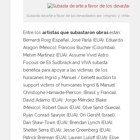
Subasta de arte a favor de los devastados por «Ingrid» y «Manuel».
Entre los
artistas que subastaron obras
están:
Bernardi Roig (España); José Parlá (EUA); Eduardo
Aragón (México); Francois Bucher (Colombia);
Melvin Martínez (EUA); Assume Vivid Astro
Focous de Eli Sudbrack and VIVA subasta
benéfica para apoyar a las víctimas de los
huracanes Ingrid y Manuel / benefit auction to
support victims of hurricanes Ingrid & Manuel
Christophe Hamaide-Pierson, (Brasil y Francia);
David Adamo (EUA); Jorge Méndez Blake
(México); Robert Davis (EUA); Olve Sand (Suecia);
Ryan Conrad Sawyer (EUA); Ori Gersht (Israel);
Dan Shaw-Town (EUA); Brendan Lynch (EUA);
Shelter Serra (EUA); Jesse Greenberg (EUA);
Patrick Brennan (EUA); Lauren Luloff (EUA); Elise