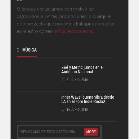
Si deseas contactarnos con motivo de
patrocinios, alianzas, promociones, o cualquier
otro proyecto que podamos trabajar juntos, este
es nuestro correo:
info@reconoce.mx
.
MÚSICA
Zoé y Metric juntos en el
Auditorio Nacional
21 JUNIO, 2019
Inner Wave: buena vibra desde
LA en el Foro Indie Rocks!
14 JUNIO, 2019
REVISA MÁS DE ESTA CATEGORÍA
MORE