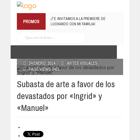
¡TE INVITAMOS A LA PREMIERE DE
PROMOS
LUCHANDO CON MI FAMILIA!
13 MARZO, 2019
RECONOCE MX TE
REGALA EL COMPILADO
#ELRECOMENDADOVOL4
19 JULIO, 2016
POSTED BY RECONOCE MX
24 ENERO, 2014
ARTES VISUALES
PAGE VIEWS 2421
Subasta de arte a favor de los
devastados por «Ingrid» y
«Manuel»