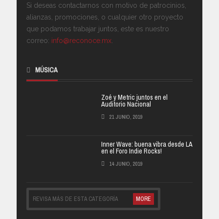
Si deseas contactarnos con motivo de patrocinios,
alianzas, promociones, o cualquier otro proyecto
que podamos trabajar juntos, este es nuestro
correo:
info@reconoce.mx
.
MÚSICA
Zoé y Metric juntos en el
Auditorio Nacional
21 JUNIO, 2019
Inner Wave: buena vibra desde LA
en el Foro Indie Rocks!
14 JUNIO, 2019
REVISA MÁS DE ESTA CATEGORÍA
MORE