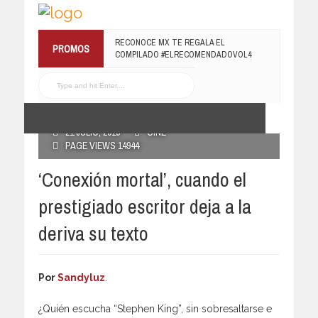
¡TE INVITAMOS A LA PREMIERE DE
RECONOCE MX TE REGALA EL
PROMOS
LUCHANDO CON MI FAMILIA!
COMPILADO #ELRECOMENDADOVOL4
13 MARZO, 2019
19 JULIO, 2016
POSTED BY RECONOCE MX
21 JULIO, 2016
CINE
PAGE VIEWS 14944
‘Conexión mortal’, cuando el
prestigiado escritor deja a la
deriva su texto
Por
Sandyluz
.
¿Quién escucha “Stephen King”, sin sobresaltarse e