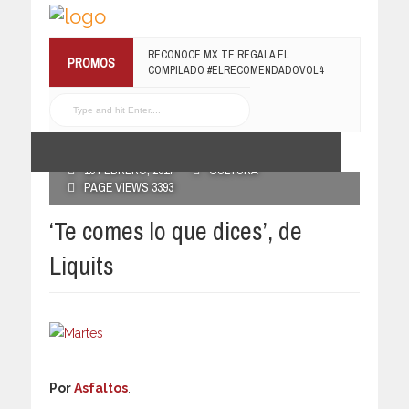
RECONOCE MX TE REGALA EL
PROMOS
COMPILADO #ELRECOMENDADOVOL4
19 JULIO, 2016
POSTED BY RECONOCE MX
15 FEBRERO, 2017
CULTURA
PAGE VIEWS 3393
‘Te comes lo que dices’, de
Liquits
Por
Asfaltos
.