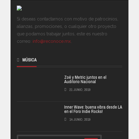
Si deseas contactarnos con motivo de patrocinios,
alianzas, promociones, o cualquier otro proyecto
que podamos trabajar juntos, este es nuestro
correo:
info@reconoce.mx
.
MÚSICA
Zoé y Metric juntos en el
Auditorio Nacional
21 JUNIO, 2019
Inner Wave: buena vibra desde LA
en el Foro Indie Rocks!
14 JUNIO, 2019