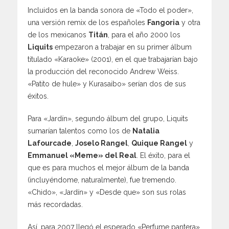
Incluidos en la banda sonora de «Todo el poder»,
una versión remix de los españoles
Fangoria
y otra
de los mexicanos
Titán
, para el año 2000 los
Liquits
empezaron a trabajar en su primer álbum
titulado «Karaoke» (2001), en el que trabajarían bajo
la producción del reconocido Andrew Weiss.
«Patito de hule» y Kurasaibo» serían dos de sus
éxitos.
Para «Jardín», segundo álbum del grupo, Liquits
sumarían talentos como los de
Natalia
Lafourcade
,
Joselo Rangel
,
Quique Rangel
y
Emmanuel «Meme» del Real
. El éxito, para el
que es para muchos el mejor álbum de la banda
(incluyéndome, naturalmente), fue tremendo.
«Chido», «Jardín» y «Desde que» son sus rolas
más recordadas.
Así, para 2007 llegó el esperado «Perfume pantera»,