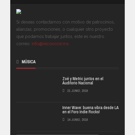
Si deseas contactarnos con motivo de patrocinios,
alianzas, promociones, o cualquier otro proyecto
que podamos trabajar juntos, este es nuestro
correo:
info@reconoce.mx
.
MÚSICA
Zoé y Metric juntos en el
Auditorio Nacional
21 JUNIO, 2019
Inner Wave: buena vibra desde LA
en el Foro Indie Rocks!
14 JUNIO, 2019