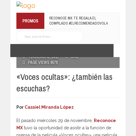
RECONOCE MX TE REGALA EL
PROMOS
COMPILADO #ELRECOMENDADOVOL4
19 JULIO, 2016
POSTED BY RECONOCE MX
4 DICIEMBRE, 2017
CINE
PAGE VIEWS 8076
«Voces ocultas»: ¿también las
escuchas?
Por
Cassiel Miranda López
.
El pasado miércoles 29 de noviembre,
Reconoce
MX
tuvo la oportunidad de asistir a la función de
prensa de la película «Voces ocultas», una película