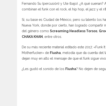
Fernando Su (percusión) y Ule (bajo). ¿A qué suenan
combinan el funk con el rock, el hip hop, el jazz y el r&
Sí, su base es Ciudad de México, pero su talento los h
Nueva York, donde por cierto, han logrado compartir 
del género como
Screaming Headless Torsos
,
Gro
CHAKA KHAN
, entre otros.
De su más reciente material editado este 2017, «Funk I
Motherfucker» de
Fiusha
, melodía que da cuenta del 
dejan muy en alto el mensaje de que el funk sigue vivo y
¿Les gustó el sonido de los
Fiusha
? No dejen de segu