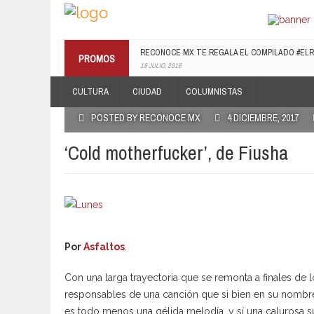
RECONOCE MX TE REGALA EL COMPILADO #E
PROMOS
19 JULIO, 2016
CULTURA
CIUDAD
COLUMNISTAS
POSTED BY RECONOCE MX
4 DICIEMBRE, 2017
‘Cold motherfucker’, de Fiusha
Por
Asfaltos
.
Con una larga trayectoria que se remonta a finales de l
responsables de una canción que si bien en su nombre 
es todo menos una gélida melodía, y sí una calurosa 