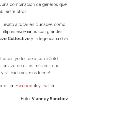
? A una combinación de géneros que
b, entre otros.
a llevato a tocar en ciudades como
múltiples escenarios con grandes
ove Collective
y la legendaria diva
t Loud», yo les dejo con «Cold
talentazo de estos músicos que
 sí, ¡cada vez más fuerte!
irlos en
Faceboook
y
Twitter
.
Foto:
Vianney Sánchez
.