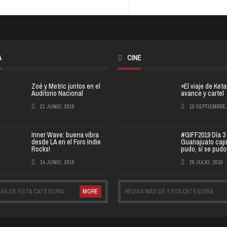
A
CINE
Zoé y Metric juntos en el
«El viaje de Ket
Auditorio Nacional
avance y cartel
21 JUNIO, 2019
10 SEPTIEMBRE,
Inner Wave: buena vibra
#GIFF2019 Día 3
desde LA en el Foro Indie
Guanajuato capit
Rocks!
pudo, sí se pudo
14 JUNIO, 2019
29 JULIO, 2019
MÁS DE ESTA CATEGORÍA
MORE
REVISA MÁS DE ESTA CATEGORÍA