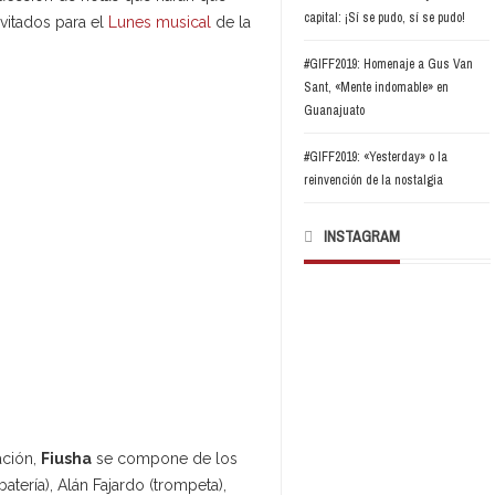
capital: ¡Sí se pudo, sí se pudo!
nvitados para el
Lunes musical
de la
#GIFF2019: Homenaje a Gus Van
Sant, «Mente indomable» en
Guanajuato
#GIFF2019: «Yesterday» o la
reinvención de la nostalgia
INSTAGRAM
ación,
Fiusha
se compone de los
batería), Alán Fajardo (trompeta),