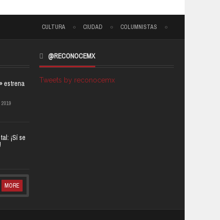
CULTURA
CIUDAD
COLUMNISTAS
@RECONOCEMX
Tweets by reconocemx
a» estrena
 2019
al: ¡Sí se
!
MORE