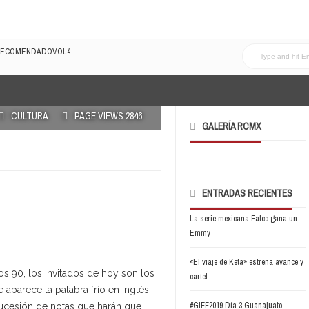
LRECOMENDADOVOL4
CULTURA
PAGE VIEWS 2846
GALERÍA RCMX
ENTRADAS RECIENTES
La serie mexicana Falco gana un
Emmy
«El viaje de Keta» estrena avance y
os 90, los invitados de hoy son los
cartel
aparece la palabra frío en inglés,
#GIFF2019 Día 3 Guanajuato
sucesión de notas que harán que