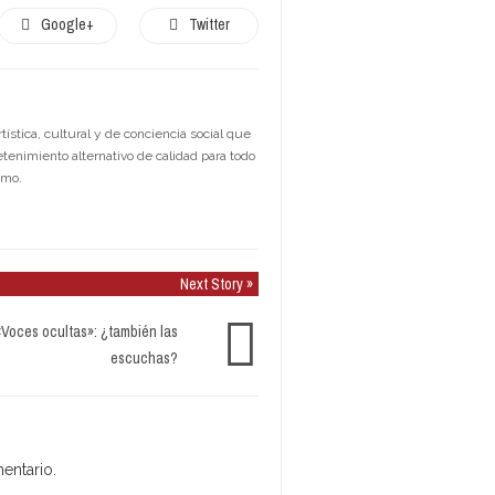
Google+
Twitter
stica, cultural y de conciencia social que
etenimiento alternativo de calidad para todo
smo.
Next Story »
«Voces ocultas»: ¿también las
escuchas?
entario.