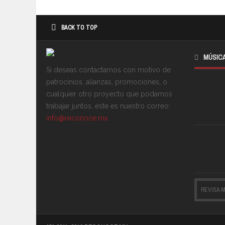
BACK TO TOP
MÚSIC
Si deseas contactarnos con motivo de
patrocinios, alianzas, promociones, o
cualquier otro proyecto que podamos
trabajar juntos, este es nuestro correo:
info@reconoce.mx
.
REVISA 