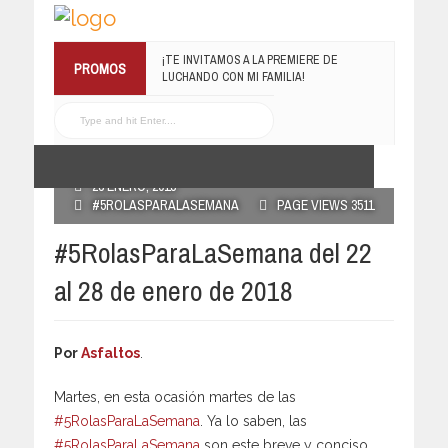
¡TE INVITAMOS A LA PREMIERE DE
PROMOS
LUCHANDO CON MI FAMILIA!
13 MARZO, 2019
RECONOCE MX TE
REGALA EL COMPILADO
#ELRECOMENDADOVOL4
POSTED BY RECONOCE MX
19 JULIO, 2016
23 ENERO, 2018
#5ROLASPARALASEMANA
PAGE VIEWS 3511
#5RolasParaLaSemana del 22
al 28 de enero de 2018
Por
Asfaltos
.
Martes, en esta ocasión martes de las
#5RolasParaLaSemana
. Ya lo saben, las
#5RolasParaLaSemana
son este breve y conciso