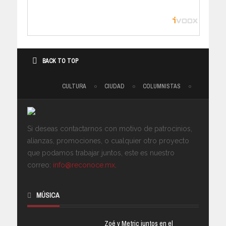
BACK TO TOP
CULTURA
CIUDAD
COLUMNISTAS
Si deseas contactarnos con motivo de patrocinios,
alianzas, promociones, o cualquier otro proyecto
que podamos trabajar juntos, este es nuestro
correo:
info@reconoce.mx
.
MÚSICA
Zoé y Metric juntos en el