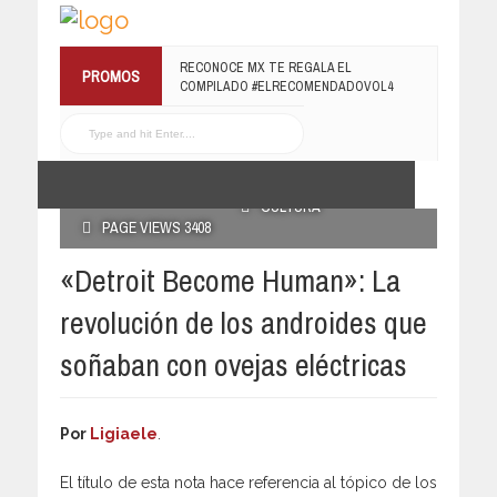
¡TE INVITAMOS A LA PREMIERE DE
PROMOS
LUCHANDO CON MI FAMILIA!
13 MARZO, 2019
RECONOCE MX TE
REGALA EL COMPILADO
#ELRECOMENDADOVOL4
19 JULIO, 2016
POSTED BY ADMIN
28 JUNIO, 2018
CULTURA
PAGE VIEWS 3408
«Detroit Become Human»: La
revolución de los androides que
soñaban con ovejas eléctricas
Por
Ligiaele
.
El título de esta nota hace referencia al tópico de los