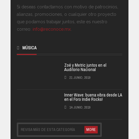
Si deseas contactarnos con motivo de patrocinios,
alianzas, promociones, o cualquier otro proyecto
que podamos trabajar juntos, este es nuestro
correo:
info@reconoce.mx
.
MÚSICA
Zoé y Metric juntos en el
Auditorio Nacional
21 JUNIO, 2019
Inner Wave: buena vibra desde LA
en el Foro Indie Rocks!
14 JUNIO, 2019
REVISA MÁS DE ESTA CATEGORÍA
MORE