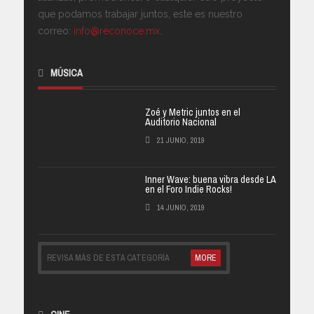
que podamos trabajar juntos, este es nuestro
correo:
info@reconoce.mx
.
MÚSICA
Zoé y Metric juntos en el
Auditorio Nacional
21 JUNIO, 2019
Inner Wave: buena vibra desde LA
en el Foro Indie Rocks!
14 JUNIO, 2019
REVISA MÁS DE ESTA CATEGORÍA
MORE