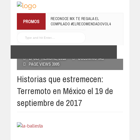
¡TE INVITAMOS A LA PREMIERE DE
PROMOS
LUCHANDO CON MI FAMILIA!
RECONOCE MX TE REGALA EL
13 MARZO, 2019
COMPILADO #ELRECOMENDADOVOL4
19 JULIO, 2016
POSTED BY RECONOCE MX
17 SEPTIEMBRE, 2018
COLUMNISTAS
PAGE VIEWS 3995
Historias que estremecen:
Terremoto en México el 19 de
septiembre de 2017