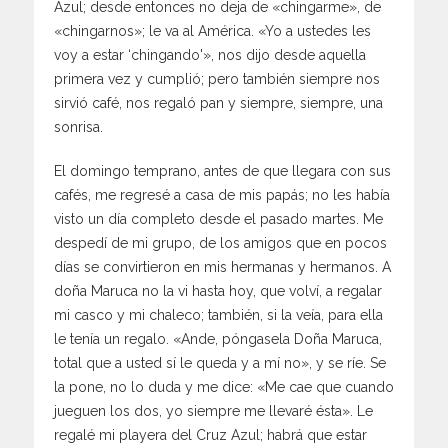
Azul; desde entonces no deja de «chingarme», de
«chingarnos»; le va al América. «Yo a ustedes les
voy a estar ‘chingando'», nos dijo desde aquella
primera vez y cumplió; pero también siempre nos
sirvió café, nos regaló pan y siempre, siempre, una
sonrisa.
El domingo temprano, antes de que llegara con sus
cafés, me regresé a casa de mis papás; no les había
visto un día completo desde el pasado martes. Me
despedí de mi grupo, de los amigos que en pocos
días se convirtieron en mis hermanas y hermanos. A
doña Maruca no la vi hasta hoy, que volví, a regalar
mi casco y mi chaleco; también, si la veía, para ella
le tenía un regalo. «Ande, póngasela Doña Maruca,
total que a usted sí le queda y a mí no», y se ríe. Se
la pone, no lo duda y me dice: «Me cae que cuando
jueguen los dos, yo siempre me llevaré ésta». Le
regalé mi playera del Cruz Azul; habrá que estar