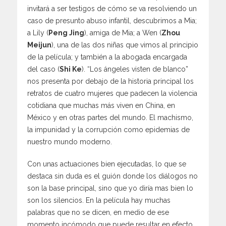
invitará a ser testigos de cómo se va resolviendo un
caso de presunto abuso infantil, descubrimos a Mia;
a Lily (
Peng Jing
), amiga de Mia; a Wen (
Zhou
Meijun
), una de las dos niñas que vimos al principio
de la película; y también a la abogada encargada
del caso (
Shi Ke
). “Los ángeles visten de blanco”
nos presenta por debajo de la historia principal los
retratos de cuatro mujeres que padecen la violencia
cotidiana que muchas más viven en China, en
México y en otras partes del mundo. El machismo,
la impunidad y la corrupción como epidemias de
nuestro mundo moderno.
Con unas actuaciones bien ejecutadas, lo que se
destaca sin duda es el guión donde los diálogos no
son la base principal, sino que yo diría mas bien lo
son los silencios. En la película hay muchas
palabras que no se dicen, en medio de ese
momento incómodo que puede resultar en efecto