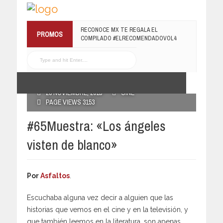
¡TE INVITAMOS A LA PREMIERE DE
PROMOS
RECONOCE MX TE REGALA EL
LUCHANDO CON MI FAMILIA!
COMPILADO #ELRECOMENDADOVOL4
13 MARZO, 2019
19 JULIO, 2016
POSTED BY RECONOCE MX
28 NOVIEMBRE, 2018
CINE
PAGE VIEWS 3153
#65Muestra: «Los ángeles
visten de blanco»
Por
Asfaltos
.
Escuchaba alguna vez decir a alguien que las
historias que vemos en el cine y en la televisión, y
que también leemos en la literatura, son apenas