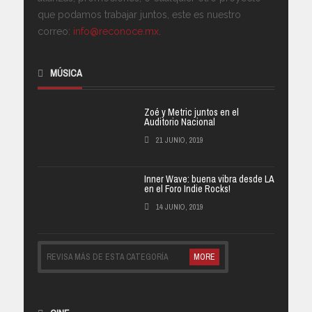
que podamos trabajar juntos, este es nuestro
correo:
info@reconoce.mx
.
MÚSICA
Zoé y Metric juntos en el
Auditorio Nacional
21 JUNIO, 2019
Inner Wave: buena vibra desde LA
en el Foro Indie Rocks!
14 JUNIO, 2019
REVISA MÁS DE ESTA CATEGORÍA
MORE