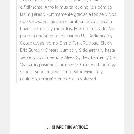
¿Mexiqueño? Me enamoro rápido y olvido
difícilmente. Amo la música, el cine, los cómics,
las mujeres y -últimamente gracias a los servicios
de
streaming
– las series también. Vivo la vida a
través de letras y melodías. Músico frustrado. Me
pueden encontrar escuchando U2, Radiohead y
Coldplay; así como Grand Funk Railroad, Styx y
Eric Burdon; Chetes, Jumbo y Siddhartha; y hasta
Jesse & Joy, Silverio y Aleks Syntek. Batman y Star
Wars mis pasiones; también el Cruz Azul, pero ya
saben… subcampeonísimo. Sobreviviente y
náufrago; ermitaño que odia la soledad.
SHARE THIS ARTICLE