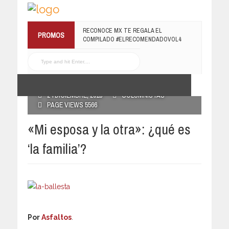
¡TE INVITAMOS A LA PREMIERE DE
PROMOS
LUCHANDO CON MI FAMILIA!
13 MARZO, 2019
RECONOCE MX TE REGALA EL
COMPILADO #ELRECOMENDADOVOL4
19 JULIO, 2016
POSTED BY RECONOCE MX
24 DICIEMBRE, 2018
COLUMNISTAS
PAGE VIEWS 5566
«Mi esposa y la otra»: ¿qué es
‘la familia’?
Por
Asfaltos
.