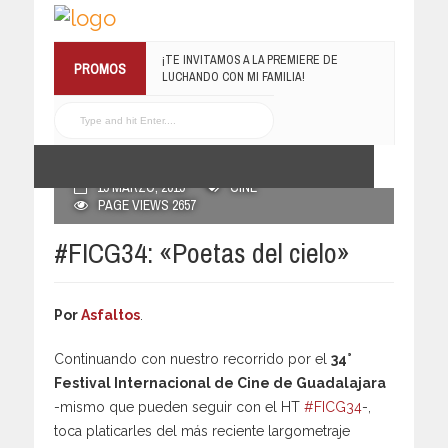
RECONOCE MX TE REGALA EL
PROMOS
COMPILADO #ELRECOMENDADOVOL4
19 JULIO, 2016
POSTED BY RECONOCE MX
19 MARZO, 2019
CINE
PAGE VIEWS 2657
#FICG34: «Poetas del cielo»
Por
Asfaltos
.
Continuando con nuestro recorrido por el
34°
Festival Internacional de Cine de Guadalajara
-mismo que pueden seguir con el HT
#FICG34
-,
toca platicarles del más reciente largometraje