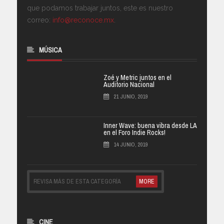
que podamos trabajar juntos, este es nuestro
correo:
info@reconoce.mx
.
MÚSICA
Zoé y Metric juntos en el
Auditorio Nacional
21 JUNIO, 2019
Inner Wave: buena vibra desde LA
en el Foro Indie Rocks!
14 JUNIO, 2019
REVISA MÁS DE ESTA CATEGORÍA
MORE
CINE