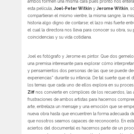
ambos formen una misma cara pues pronto nos entera
esta película,
Joel-Peter Witkin
y
Jerome Witkin
, 
compartieran el mismo vientre, la misma sangre, la m
historia algo digno de contarse; el lazo más fuerte entre
el cual la directora nos lleva para conocer su obra, su 
coincidencias y su vida cotidiana.
Joel es fotógrafo y Jerome es pintor. Que dos gemelos
una premisa interesante para explorar cómo interpre
y pensamientos dos personas de las que se puede dec
experiencias” durante su infancia. De tal suerte que e
los temas que cada uno de ellos explora en su proceso
Ziff
nos convierte en cómplices de los recuerdos, las ale
frustraciones de ambos artistas para hacernos compr
arte, entrelaza un mensaje y una emoción que se empe
nueva obra hasta que encuentren la forma adecuada d
que nosotros seamos capaces de reconocerlo. En este 
aciertos del documental es hacernos parte de un proc