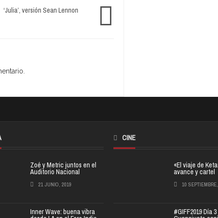
‘Julia’, versión Sean Lennon
entario.
A
CINE
Zoé y Metric juntos en el
«El viaje de Ket
Auditorio Nacional
avance y cartel
21 JUNIO, 2019
10 SEPTIEMBRE,
Inner Wave: buena vibra
#GIFF2019 Día 3