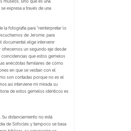
os museos, sino que es una
 se expresa a través de una
la fotografía para “reinterpretar lo
 escuchamos de Jerome, para
l documental elige intervenir
 y ofrecernos un segundo eje desde
las coincidencias que estos gemelos
, las anécdotas familiares de cómo
ones en que se vestían con el
omo son contadas porque no es el
os así interviene mi mirada su
toria de estos gemelos idénticos es
. Su distanciamiento no está
edia de Sófocles y tampoco se basa