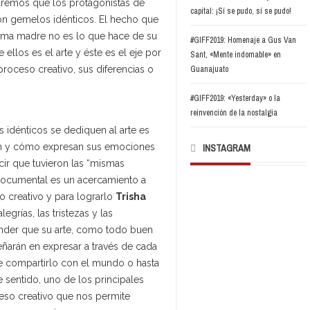
remos que los protagonistas de
capital: ¡Sí se pudo, sí se pudo!
son gemelos idénticos. El hecho que
isma madre no es lo que hace de su
#GIFF2019: Homenaje a Gus Van
 ellos es el arte y éste es el eje por
Sant, «Mente indomable» en
proceso creativo, sus diferencias o
Guanajuato
#GIFF2019: «Yesterday» o la
reinvención de la nostalgia
 idénticos se dediquen al arte es
tan y cómo expresan sus emociones
INSTAGRAM
ir que tuvieron las “mismas
l documental es un acercamiento a
 creativo y para lograrlo
Trisha
grías, las tristezas y las
ender que su arte, como todo buen
ñarán en expresar a través de cada
e compartirlo con el mundo o hasta
sentido, uno de los principales
eso creativo que nos permite