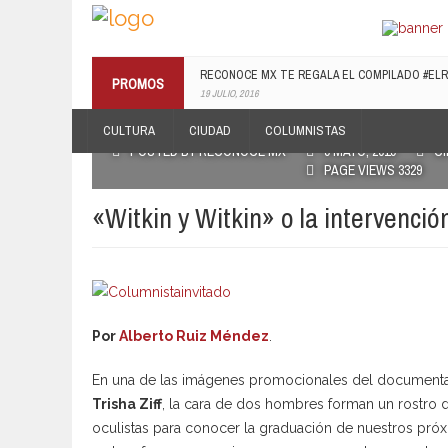
RECONOCE MX TE REGALA EL COMPILADO #E
PROMOS
19 JULIO, 2016
CULTURA
CIUDAD
COLUMNISTAS
POSTED BY RECONOCE MX
9 MAYO, 2019
C
PAGE VIEWS 3329
«Witkin y Witkin» o la intervenció
Por
Alberto Ruiz Méndez
.
En una de las imágenes promocionales del documenta
Trisha Ziff
, la cara de dos hombres forman un rostro d
oculistas para conocer la graduación de nuestros pró