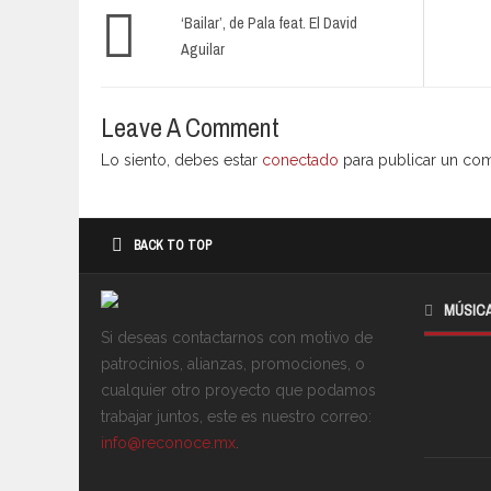
‘Bailar’, de Pala feat. El David
Aguilar
Leave A Comment
Lo siento, debes estar
conectado
para publicar un com
BACK TO TOP
MÚSIC
Si deseas contactarnos con motivo de
patrocinios, alianzas, promociones, o
cualquier otro proyecto que podamos
trabajar juntos, este es nuestro correo:
info@reconoce.mx
.