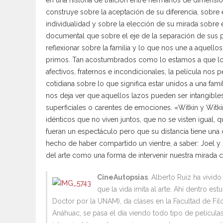
en una historia de traición entre hermanos de dimensio
construye sobre la aceptación de su diferencia, sobre
individualidad y sobre la elección de su mirada sobre 
documental que sobre el eje de la separación de sus 
reflexionar sobre la familia y lo que nos une a aquel
primos. Tan acostumbrados como lo estamos a que los
afectivos, fraternos e incondicionales, la película nos 
cotidiana sobre lo que significa estar unidos a una fami
nos deja ver que aquellos lazos pueden ser intangibles
superficiales o carentes de emociones. «Witkin y Witki
idénticos que no viven juntos, que no se visten igual,
fueran un espectáculo pero que su distancia tiene un
hecho de haber compartido un vientre, a saber: Joel y
del arte como una forma de intervenir nuestra mirada co
CineAutopsias
. Alberto Ruiz ha vivi
que la vida imita al arte. Ahí dentro estu
Doctor por la UNAM), da clases en la Facultad de Filo
Anáhuac, se pasa el día viendo todo tipo de película