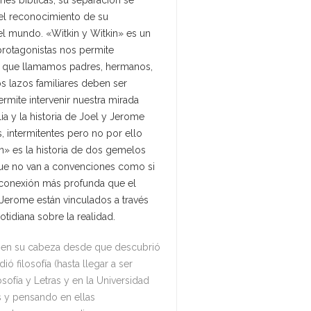
nes bíblicas, su separación se
 el reconocimiento de su
el mundo. «Witkin y Witkin» es un
protagonistas nos permite
los que llamamos padres, hermanos,
 lazos familiares deben ser
permite intervenir nuestra mirada
lia y la historia de Joel y Jerome
, intermitentes pero no por ello
n» es la historia de dos gemelos
 que no van a convenciones como si
a conexión más profunda que el
 Jerome están vinculados a través
tidiana sobre la realidad.
do en su cabeza desde que descubrió
dió filosofía (hasta llegar a ser
sofía y Letras y en la Universidad
s y pensando en ellas