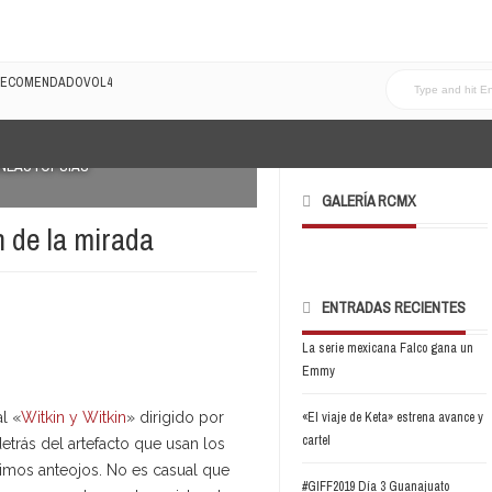
LRECOMENDADOVOL4
INEAUTOPSIAS
GALERÍA RCMX
n de la mirada
ENTRADAS RECIENTES
La serie mexicana Falco gana un
Emmy
l «
Witkin y Witkin
» dirigido por
«El viaje de Keta» estrena avance y
cartel
etrás del artefacto que usan los
ximos anteojos. No es casual que
#GIFF2019 Día 3 Guanajuato