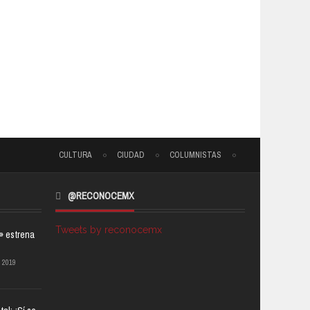
CULTURA
CIUDAD
COLUMNISTAS
@RECONOCEMX
Tweets by reconocemx
a» estrena
 2019