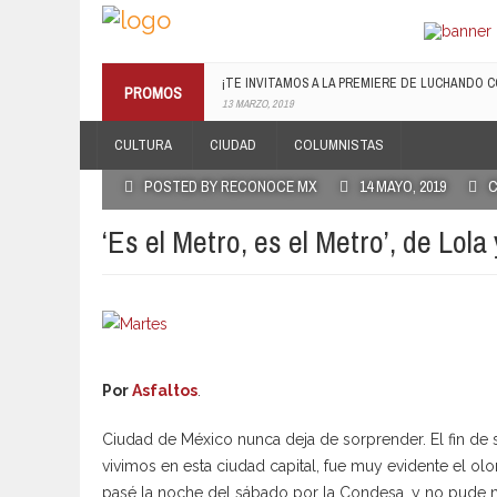
¡TE INVITAMOS A LA PREMIERE DE LUCHANDO CO
PROMOS
13 MARZO, 2019
RECONOCE MX TE REGALA EL COMPILADO #E
CULTURA
CIUDAD
COLUMNISTAS
19 JULIO, 2016
POSTED BY RECONOCE MX
14 MAYO, 2019
C
‘Es el Metro, es el Metro’, de Lol
Por
Asfaltos
.
Ciudad de México nunca deja de sorprender. El fin d
vivimos en esta ciudad capital, fue muy evidente el ol
pasé la noche del sábado por la Condesa, y no pude ne