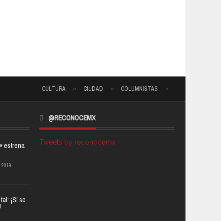
CULTURA
CIUDAD
COLUMNISTAS
@RECONOCEMX
Tweets by reconocemx
a» estrena
 2019
al: ¡Sí se
!