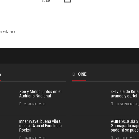
2019!
entario.
A
CINE
Zoé y Metric juntos en el
«El viaje de Ket
Auditorio Nacional
avance y cartel
21 JUNIO, 2019
10 SEPTIEMBRE,
Inner Wave: buena vibra
#GIFF2019 Día 3
desde LA en el Foro Indie
Guanajuato capit
Rocks!
pudo, sí se pudo
14 JUNIO, 2019
29 JULIO, 2019