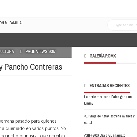
N MI FAMILIA!
LRECOMENDADOVOL4
ULTURA
PAGE VIEWS 3087
GALERÍA RCMX
a y Pancho Contreras
ENTRADAS RECIENTES
La serie mexicana Falco gana un
Emmy
«El viaje de Keta» estrena avance y
e semana pasado para quienes
cartel
or a quemado en varios puntos. Yo
#GIFF2019 Día 3 Guanajuato
gar el olor inusual que percibía