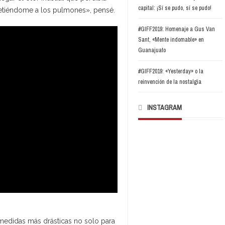
capital: ¡Sí se pudo, sí se pudo!
metiéndome a los pulmones», pensé.
#GIFF2019: Homenaje a Gus Van
Sant, «Mente indomable» en
Guanajuato
#GIFF2019: «Yesterday» o la
reinvención de la nostalgia
INSTAGRAM
 medidas más drásticas no solo para