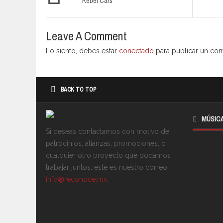
Rebel Cats
Leave A Comment
Lo siento, debes estar
conectado
para publicar un com
BACK TO TOP
MÚSIC
Si deseas contactarnos con motivo de
patrocinios, alianzas, promociones, o
cualquier otro proyecto que podamos
trabajar juntos, este es nuestro correo:
info@reconoce.mx
.