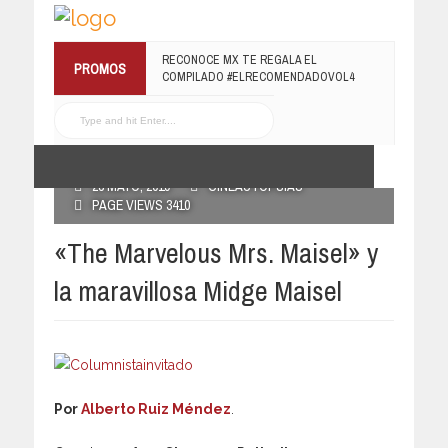
¡TE INVITAMOS A LA PREMIERE DE
RECONOCE MX TE REGALA EL
PROMOS
LUCHANDO CON MI FAMILIA!
COMPILADO #ELRECOMENDADOVOL4
13 MARZO, 2019
19 JULIO, 2016
POSTED BY RECONOCE MX
23 MAYO, 2019
CINEAUTOPSIAS
PAGE VIEWS 3410
«The Marvelous Mrs. Maisel» y
la maravillosa Midge Maisel
Por
Alberto Ruiz Méndez
.