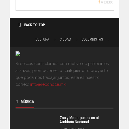
BACK TO TOP
CULTURA
CIUDAD
COLUMNISTAS
Si deseas contactarnos con motivo de patrocinios,
alianzas, promociones, o cualquier otro proyecto
que podamos trabajar juntos, este es nuestro
correo:
info@reconoce.mx
.
MÚSICA
Zoé y Metric juntos en el
Auditorio Nacional