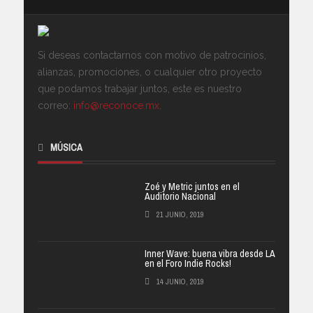
Si deseas contactarnos con motivo de patrocinios,
alianzas, promociones, o cualquier otro proyecto
que podamos trabajar juntos, este es nuestro
correo:
info@reconoce.mx
.
MÚSICA
Zoé y Metric juntos en el
Auditorio Nacional
21 JUNIO, 2019
Inner Wave: buena vibra desde LA
en el Foro Indie Rocks!
14 JUNIO, 2019