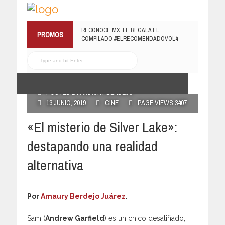
RECONOCE MX TE REGALA EL
PROMOS
COMPILADO #ELRECOMENDADOVOL4
19 JULIO, 2016
POSTED BY AMAURY BERDEJO
13 JUNIO, 2019
CINE
PAGE VIEWS 3407
«El misterio de Silver Lake»:
destapando una realidad
alternativa
Por
Amaury Berdejo Juárez
.
Sam (
Andrew Garfield
) es un chico desaliñado,